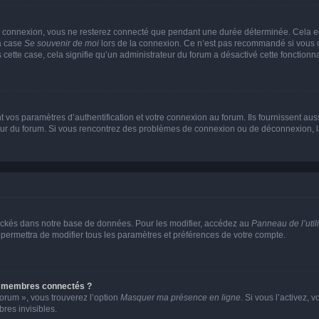
e connexion, vous ne resterez connecté que pendant une durée déterminée. Cela em
la case
Se souvenir de moi
lors de la connexion. Ce n’est pas recommandé si vous u
s cette case, cela signifie qu’un administrateur du forum a désactivé cette fonctionna
os paramètres d’authentification et votre connexion au forum. Ils fournissent aussi
teur du forum. Si vous rencontrez des problèmes de connexion ou de déconnexion, l
ockés dans notre base de données. Pour les modifier, accédez au
Panneau de l’util
 permettra de modifier tous les paramètres et préférences de votre compte.
s membres connectés ?
forum », vous trouverez l’option
Masquer ma présence en ligne
. Si vous l’activez, 
es invisibles.