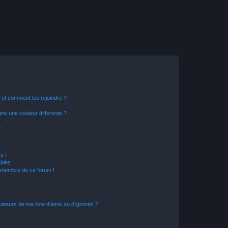
s et comment les rejoindre ?
s une couleur différente ?
?
s !
bles !
n membre de ce forum !
ateurs de ma liste d’amis ou d’ignorés ?