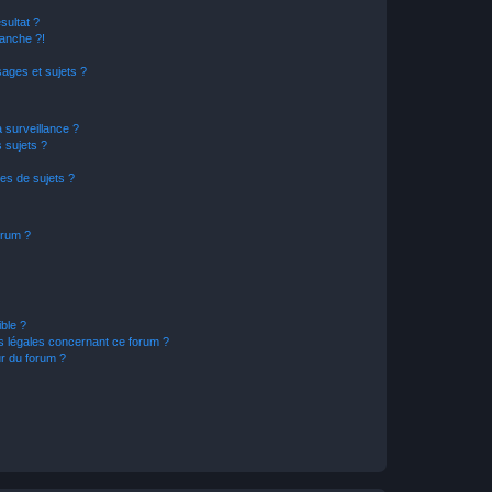
sultat ?
anche ?!
ages et sujets ?
a surveillance ?
 sujets ?
es de sujets ?
orum ?
ible ?
ns légales concernant ce forum ?
r du forum ?