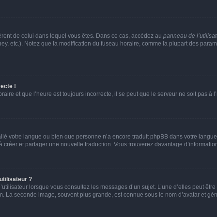
ifférent de celui dans lequel vous êtes. Dans ce cas, accédez au
panneau de l’utilisa
ney, etc.). Notez que la modification du fuseau horaire, comme la plupart des para
ecte !
aire et que l’heure est toujours incorrecte, il se peut que le serveur ne soit pas à
nstallé votre langue ou bien que personne n’a encore traduit phpBB dans votre lang
s à créer et partager une nouvelle traduction. Vous trouverez davantage d’information
tilisateur ?
utilisateur lorsque vous consultez les messages d’un sujet. L’une d’elles peut êtr
rum. La seconde image, souvent plus grande, est connue sous le nom d’avatar et 