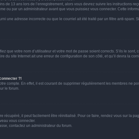
ins de 13 ans lors de l’enregistrement, alors vous devrez suivre les instructions r
me ou par un administrateur avant que vous puissiez vous connecter. Cette informat
rni une adresse incorrecte ou que le courriel ait été traité par un filtre anti-spam. S
iez que votre nom d’utilisateur et votre mot de passe soient corrects. S’ils le sont,
e du site Internet ait une erreur de configuration de son côté, et qu’il devra la corri
 connecter ?!
votre compte. En effet, il est courant de supprimer régulièrement les membres ne pos
ur le forum.
 récupéré, il peut facilement être réinitialisé. Pour ce faire, rendez vous sur la p
uveau vous connecter.
passe, contactez un administrateur du forum.