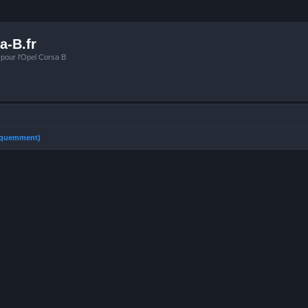
a-B.fr
 pour l'Opel Corsa B
réquemment)