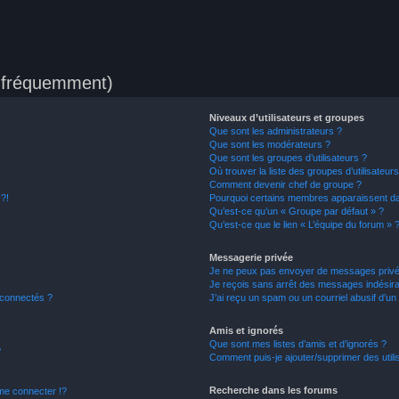
s fréquemment)
Niveaux d’utilisateurs et groupes
Que sont les administrateurs ?
Que sont les modérateurs ?
Que sont les groupes d’utilisateurs ?
Où trouver la liste des groupes d’utilisateur
Comment devenir chef de groupe ?
 ?!
Pourquoi certains membres apparaissent dan
Qu’est-ce qu’un « Groupe par défaut » ?
Qu’est-ce que le lien « L’équipe du forum » 
Messagerie privée
Je ne peux pas envoyer de messages privé
Je reçois sans arrêt des messages indésira
 connectés ?
J’ai reçu un spam ou un courriel abusif d’u
Amis et ignorés
Que sont mes listes d’amis et d’ignorés ?
?
Comment puis-je ajouter/supprimer des utilis
Recherche dans les forums
e connecter !?