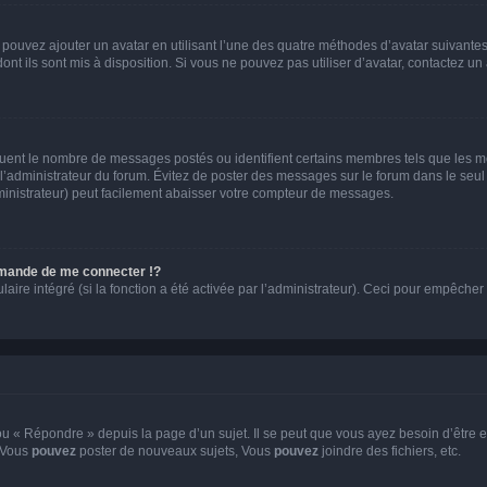
s pouvez ajouter un avatar en utilisant l’une des quatre méthodes d’avatar suivantes 
ont ils sont mis à disposition. Si vous ne pouvez pas utiliser d’avatar, contactez un
iquent le nombre de messages postés ou identifient certains membres tels que les 
ar l’administrateur du forum. Évitez de poster des messages sur le forum dans le seu
ministrateur) peut facilement abaisser votre compteur de messages.
mande de me connecter !?
re intégré (si la fonction a été activée par l’administrateur). Ceci pour empêcher l’u
 « Répondre » depuis la page d’un sujet. Il se peut que vous ayez besoin d’être e
: Vous
pouvez
poster de nouveaux sujets, Vous
pouvez
joindre des fichiers, etc.