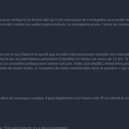
t avoir configuré les forums afin qu’il soit nécessaire de s’enregistrer pour poster
x invités comme les avatars personnalisés, la messagerie privée, l’envoi de courri
t une loi aux États-Unis qui dit que les sites Internet pouvant recueillir des infor
ollecte de ces informations permettant d’identifier un mineur de moins de 13 ans. S
tez un conseiller juridique pour obtenir son avis. Notez que phpBB Limited et les pr
gales de toutes sortes, à l’exception de celles mentionnées dans la question « Qui
réation de nouveaux comptes. Il peut également avoir banni votre IP ou interdit le no
 S’ils sont corrects, il y a deux possibilités :