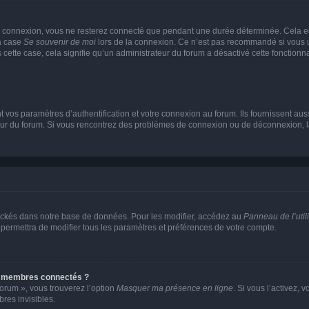
e connexion, vous ne resterez connecté que pendant une durée déterminée. Cela em
la case
Se souvenir de moi
lors de la connexion. Ce n’est pas recommandé si vous u
s cette case, cela signifie qu’un administrateur du forum a désactivé cette fonctionna
os paramètres d’authentification et votre connexion au forum. Ils fournissent aussi
teur du forum. Si vous rencontrez des problèmes de connexion ou de déconnexion, l
ockés dans notre base de données. Pour les modifier, accédez au
Panneau de l’util
 permettra de modifier tous les paramètres et préférences de votre compte.
s membres connectés ?
forum », vous trouverez l’option
Masquer ma présence en ligne
. Si vous l’activez, 
es invisibles.