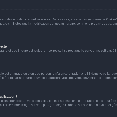
ifférent de celui dans lequel vous êtes. Dans ce cas, accédez au
panneau de l’utilisa
ney, etc.). Notez que la modification du fuseau horaire, comme la plupart des para
ecte !
aire et que l’heure est toujours incorrecte, il se peut que le serveur ne soit pas à
nstallé votre langue ou bien que personne n’a encore traduit phpBB dans votre lang
s à créer et partager une nouvelle traduction. Vous trouverez davantage d’information
tilisateur ?
utilisateur lorsque vous consultez les messages d’un sujet. L’une d’elles peut êtr
rum. La seconde image, souvent plus grande, est connue sous le nom d’avatar et 