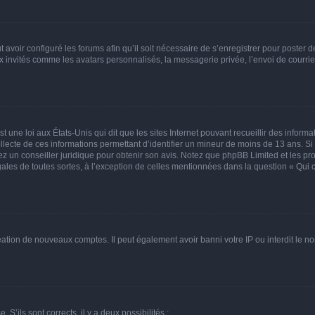
t avoir configuré les forums afin qu’il soit nécessaire de s’enregistrer pour poster
x invités comme les avatars personnalisés, la messagerie privée, l’envoi de courri
t une loi aux États-Unis qui dit que les sites Internet pouvant recueillir des infor
ollecte de ces informations permettant d’identifier un mineur de moins de 13 ans. S
tez un conseiller juridique pour obtenir son avis. Notez que phpBB Limited et les pr
gales de toutes sortes, à l’exception de celles mentionnées dans la question « Qui
réation de nouveaux comptes. Il peut également avoir banni votre IP ou interdit le no
 S’ils sont corrects, il y a deux possibilités :