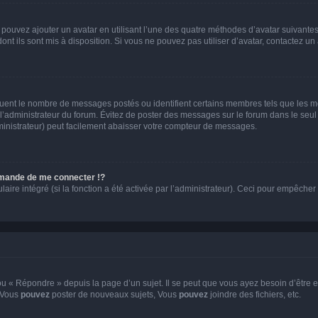
s pouvez ajouter un avatar en utilisant l’une des quatre méthodes d’avatar suivantes 
ont ils sont mis à disposition. Si vous ne pouvez pas utiliser d’avatar, contactez un
iquent le nombre de messages postés ou identifient certains membres tels que les 
ar l’administrateur du forum. Évitez de poster des messages sur le forum dans le seu
ministrateur) peut facilement abaisser votre compteur de messages.
mande de me connecter !?
re intégré (si la fonction a été activée par l’administrateur). Ceci pour empêcher l’u
 « Répondre » depuis la page d’un sujet. Il se peut que vous ayez besoin d’être e
: Vous
pouvez
poster de nouveaux sujets, Vous
pouvez
joindre des fichiers, etc.