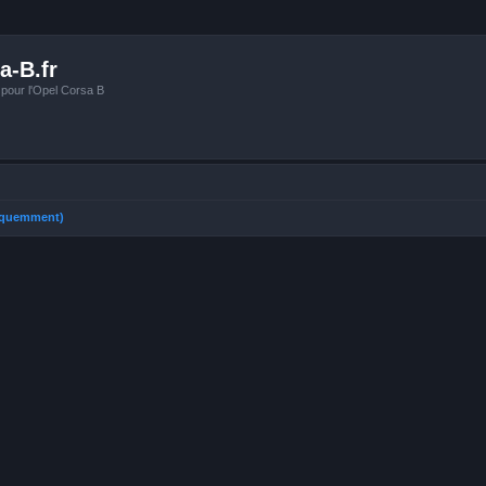
a-B.fr
 pour l'Opel Corsa B
réquemment)