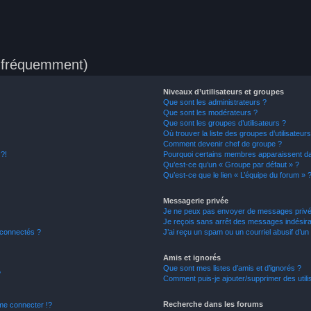
s fréquemment)
Niveaux d’utilisateurs et groupes
Que sont les administrateurs ?
Que sont les modérateurs ?
Que sont les groupes d’utilisateurs ?
Où trouver la liste des groupes d’utilisateur
Comment devenir chef de groupe ?
 ?!
Pourquoi certains membres apparaissent dan
Qu’est-ce qu’un « Groupe par défaut » ?
Qu’est-ce que le lien « L’équipe du forum » 
Messagerie privée
Je ne peux pas envoyer de messages privé
Je reçois sans arrêt des messages indésira
 connectés ?
J’ai reçu un spam ou un courriel abusif d’u
Amis et ignorés
Que sont mes listes d’amis et d’ignorés ?
?
Comment puis-je ajouter/supprimer des utilis
Recherche dans les forums
e connecter !?