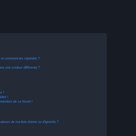
s et comment les rejoindre ?
s une couleur différente ?
?
s !
bles !
n membre de ce forum !
ateurs de ma liste d’amis ou d’ignorés ?