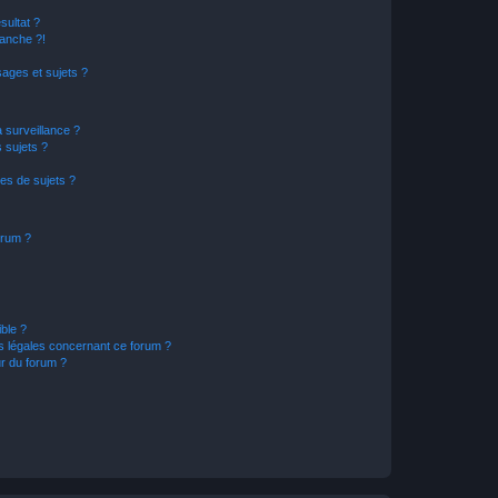
sultat ?
anche ?!
ages et sujets ?
a surveillance ?
 sujets ?
es de sujets ?
orum ?
ible ?
ns légales concernant ce forum ?
r du forum ?