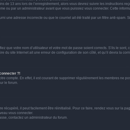
ins de 13 ans lors de l’enregistrement, alors vous devrez suivre les instructions r
me ou par un administrateur avant que vous puissiez vous connecter. Cette informat
rni une adresse incorrecte ou que le courriel ait été traité par un filtre anti-spam. S
iez que votre nom d’utilisateur et votre mot de passe soient corrects. S’ils le sont,
e du site Internet ait une erreur de configuration de son côté, et qu’il devra la corri
 connecter ?!
votre compte. En effet, il est courant de supprimer régulièrement les membres ne pos
ur le forum.
 récupéré, il peut facilement être réinitialisé. Pour ce faire, rendez vous sur la p
uveau vous connecter.
passe, contactez un administrateur du forum.