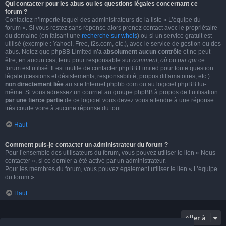
Qui contacter pour les abus ou les questions légales concernant ce
forum ?
Contactez n’importe lequel des administrateurs de la liste « L’équipe du
forum ». Si vous restez sans réponse alors prenez contact avec le propriétaire
du domaine (en faisant une
recherche sur whois
) ou si un service gratuit est
utilisé (exemple : Yahoo!, Free, f2s.com, etc.), avec le service de gestion ou des
abus. Notez que phpBB Limited
n’a absolument aucun contrôle
et ne peut
être, en aucun cas, tenu pour responsable sur
comment
,
où
ou
par qui
ce
forum est utilisé. Il est inutile de contacter phpBB Limited pour toute question
légale (cessions et désistements, responsabilité, propos diffamatoires, etc.)
non directement liée
au site Internet phpbb.com ou au logiciel phpBB lui-
même. Si vous adressez un courriel au groupe phpBB à propos de l’utilisation
par une tierce partie
de ce logiciel vous devez vous attendre à une réponse
très courte voire à aucune réponse du tout.
Haut
Comment puis-je contacter un administrateur du forum ?
Pour l’ensemble des utilisateurs du forum, vous pouvez utiliser le lien « Nous
contacter », si ce dernier a été activé par un administrateur.
Pour les membres du forum, vous pouvez également utiliser le lien « L’équipe
du forum ».
Haut
Aller à