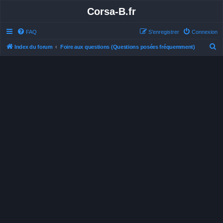
Corsa-B.fr
FAQ
S’enregistrer
Connexion
R
Index du forum
Foire aux questions (Questions posées fréquemment)
e
c
h
e
r
c
h
e
r