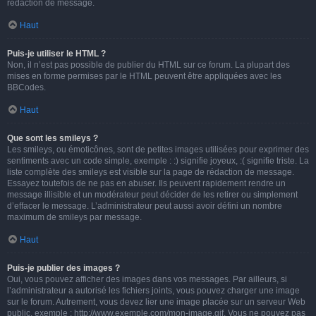
rédaction de message.
Haut
Puis-je utiliser le HTML ?
Non, il n’est pas possible de publier du HTML sur ce forum. La plupart des
mises en forme permises par le HTML peuvent être appliquées avec les
BBCodes.
Haut
Que sont les smileys ?
Les smileys, ou émoticônes, sont de petites images utilisées pour exprimer des
sentiments avec un code simple, exemple : :) signifie joyeux, :( signifie triste. La
liste complète des smileys est visible sur la page de rédaction de message.
Essayez toutefois de ne pas en abuser. Ils peuvent rapidement rendre un
message illisible et un modérateur peut décider de les retirer ou simplement
d’effacer le message. L’administrateur peut aussi avoir défini un nombre
maximum de smileys par message.
Haut
Puis-je publier des images ?
Oui, vous pouvez afficher des images dans vos messages. Par ailleurs, si
l’administrateur a autorisé les fichiers joints, vous pouvez charger une image
sur le forum. Autrement, vous devez lier une image placée sur un serveur Web
public, exemple : http://www.exemple.com/mon-image.gif. Vous ne pouvez pas