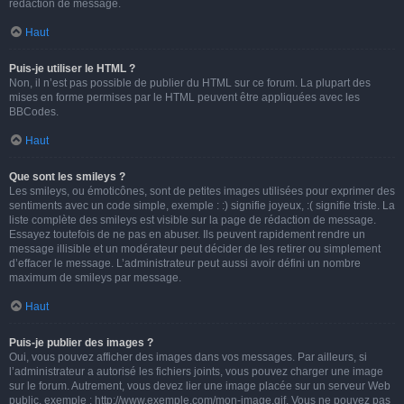
rédaction de message.
Haut
Puis-je utiliser le HTML ?
Non, il n’est pas possible de publier du HTML sur ce forum. La plupart des
mises en forme permises par le HTML peuvent être appliquées avec les
BBCodes.
Haut
Que sont les smileys ?
Les smileys, ou émoticônes, sont de petites images utilisées pour exprimer des
sentiments avec un code simple, exemple : :) signifie joyeux, :( signifie triste. La
liste complète des smileys est visible sur la page de rédaction de message.
Essayez toutefois de ne pas en abuser. Ils peuvent rapidement rendre un
message illisible et un modérateur peut décider de les retirer ou simplement
d’effacer le message. L’administrateur peut aussi avoir défini un nombre
maximum de smileys par message.
Haut
Puis-je publier des images ?
Oui, vous pouvez afficher des images dans vos messages. Par ailleurs, si
l’administrateur a autorisé les fichiers joints, vous pouvez charger une image
sur le forum. Autrement, vous devez lier une image placée sur un serveur Web
public, exemple : http://www.exemple.com/mon-image.gif. Vous ne pouvez pas