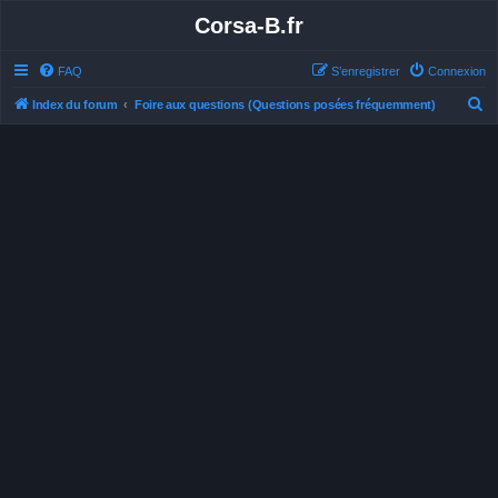
Corsa-B.fr
FAQ
S’enregistrer
Connexion
R
Index du forum
Foire aux questions (Questions posées fréquemment)
e
c
h
e
r
c
h
e
r