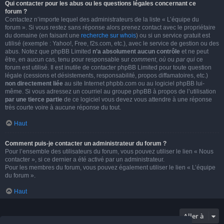
Qui contacter pour les abus ou les questions légales concernant ce
forum ?
Contactez n’importe lequel des administrateurs de la liste « L’équipe du
forum ». Si vous restez sans réponse alors prenez contact avec le propriétaire
du domaine (en faisant une
recherche sur whois
) ou si un service gratuit est
utilisé (exemple : Yahoo!, Free, f2s.com, etc.), avec le service de gestion ou des
abus. Notez que phpBB Limited
n’a absolument aucun contrôle
et ne peut
être, en aucun cas, tenu pour responsable sur
comment
,
où
ou
par qui
ce
forum est utilisé. Il est inutile de contacter phpBB Limited pour toute question
légale (cessions et désistements, responsabilité, propos diffamatoires, etc.)
non directement liée
au site Internet phpbb.com ou au logiciel phpBB lui-
même. Si vous adressez un courriel au groupe phpBB à propos de l’utilisation
par une tierce partie
de ce logiciel vous devez vous attendre à une réponse
très courte voire à aucune réponse du tout.
Haut
Comment puis-je contacter un administrateur du forum ?
Pour l’ensemble des utilisateurs du forum, vous pouvez utiliser le lien « Nous
contacter », si ce dernier a été activé par un administrateur.
Pour les membres du forum, vous pouvez également utiliser le lien « L’équipe
du forum ».
Haut
Aller à