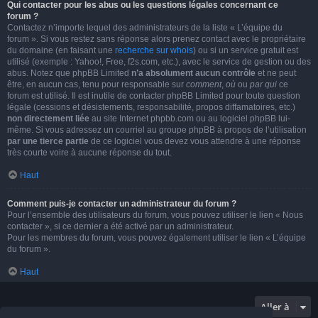
Qui contacter pour les abus ou les questions légales concernant ce
forum ?
Contactez n’importe lequel des administrateurs de la liste « L’équipe du
forum ». Si vous restez sans réponse alors prenez contact avec le propriétaire
du domaine (en faisant une
recherche sur whois
) ou si un service gratuit est
utilisé (exemple : Yahoo!, Free, f2s.com, etc.), avec le service de gestion ou des
abus. Notez que phpBB Limited
n’a absolument aucun contrôle
et ne peut
être, en aucun cas, tenu pour responsable sur
comment
,
où
ou
par qui
ce
forum est utilisé. Il est inutile de contacter phpBB Limited pour toute question
légale (cessions et désistements, responsabilité, propos diffamatoires, etc.)
non directement liée
au site Internet phpbb.com ou au logiciel phpBB lui-
même. Si vous adressez un courriel au groupe phpBB à propos de l’utilisation
par une tierce partie
de ce logiciel vous devez vous attendre à une réponse
très courte voire à aucune réponse du tout.
Haut
Comment puis-je contacter un administrateur du forum ?
Pour l’ensemble des utilisateurs du forum, vous pouvez utiliser le lien « Nous
contacter », si ce dernier a été activé par un administrateur.
Pour les membres du forum, vous pouvez également utiliser le lien « L’équipe
du forum ».
Haut
Aller à