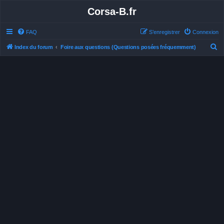
Corsa-B.fr
FAQ
S’enregistrer
Connexion
R
Index du forum
Foire aux questions (Questions posées fréquemment)
e
c
h
e
r
c
h
e
r