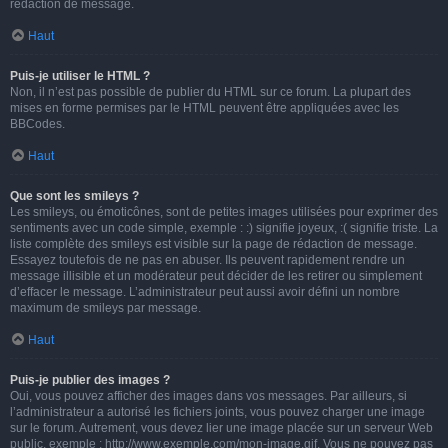
rédaction de message.
Haut
Puis-je utiliser le HTML ?
Non, il n’est pas possible de publier du HTML sur ce forum. La plupart des
mises en forme permises par le HTML peuvent être appliquées avec les
BBCodes.
Haut
Que sont les smileys ?
Les smileys, ou émoticônes, sont de petites images utilisées pour exprimer des
sentiments avec un code simple, exemple : :) signifie joyeux, :( signifie triste. La
liste complète des smileys est visible sur la page de rédaction de message.
Essayez toutefois de ne pas en abuser. Ils peuvent rapidement rendre un
message illisible et un modérateur peut décider de les retirer ou simplement
d’effacer le message. L’administrateur peut aussi avoir défini un nombre
maximum de smileys par message.
Haut
Puis-je publier des images ?
Oui, vous pouvez afficher des images dans vos messages. Par ailleurs, si
l’administrateur a autorisé les fichiers joints, vous pouvez charger une image
sur le forum. Autrement, vous devez lier une image placée sur un serveur Web
public, exemple : http://www.exemple.com/mon-image.gif. Vous ne pouvez pas