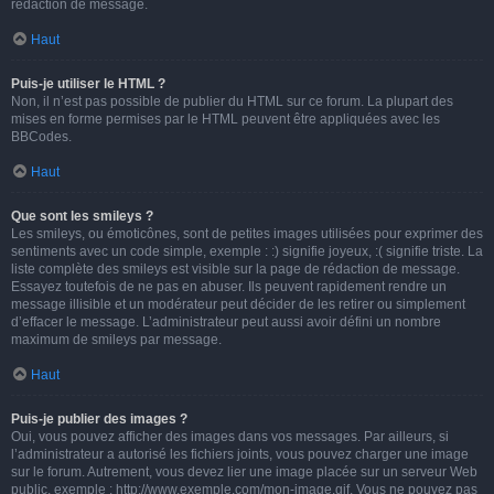
rédaction de message.
Haut
Puis-je utiliser le HTML ?
Non, il n’est pas possible de publier du HTML sur ce forum. La plupart des
mises en forme permises par le HTML peuvent être appliquées avec les
BBCodes.
Haut
Que sont les smileys ?
Les smileys, ou émoticônes, sont de petites images utilisées pour exprimer des
sentiments avec un code simple, exemple : :) signifie joyeux, :( signifie triste. La
liste complète des smileys est visible sur la page de rédaction de message.
Essayez toutefois de ne pas en abuser. Ils peuvent rapidement rendre un
message illisible et un modérateur peut décider de les retirer ou simplement
d’effacer le message. L’administrateur peut aussi avoir défini un nombre
maximum de smileys par message.
Haut
Puis-je publier des images ?
Oui, vous pouvez afficher des images dans vos messages. Par ailleurs, si
l’administrateur a autorisé les fichiers joints, vous pouvez charger une image
sur le forum. Autrement, vous devez lier une image placée sur un serveur Web
public, exemple : http://www.exemple.com/mon-image.gif. Vous ne pouvez pas