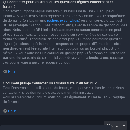
Qui contacter pour les abus ou les questions légales concernant ce
forum ?
Contactez n’importe lequel des administrateurs de la liste « L’équipe du
forum ». Si vous restez sans réponse alors prenez contact avec le propriétaire
du domaine (en faisant une
recherche sur whois
) ou si un service gratuit est
utilisé (exemple : Yahoo!, Free, f2s.com, etc.), avec le service de gestion ou des
abus. Notez que phpBB Limited
n’a absolument aucun contrôle
et ne peut
être, en aucun cas, tenu pour responsable sur
comment
,
où
ou
par qui
ce
forum est utilisé. Il est inutile de contacter phpBB Limited pour toute question
légale (cessions et désistements, responsabilité, propos diffamatoires, etc.)
non directement liée
au site Internet phpbb.com ou au logiciel phpBB lui-
même. Si vous adressez un courriel au groupe phpBB à propos de l’utilisation
par une tierce partie
de ce logiciel vous devez vous attendre à une réponse
très courte voire à aucune réponse du tout.
Haut
Comment puis-je contacter un administrateur du forum ?
Pour l’ensemble des utilisateurs du forum, vous pouvez utiliser le lien « Nous
contacter », si ce dernier a été activé par un administrateur.
Pour les membres du forum, vous pouvez également utiliser le lien « L’équipe
du forum ».
Haut
Aller à