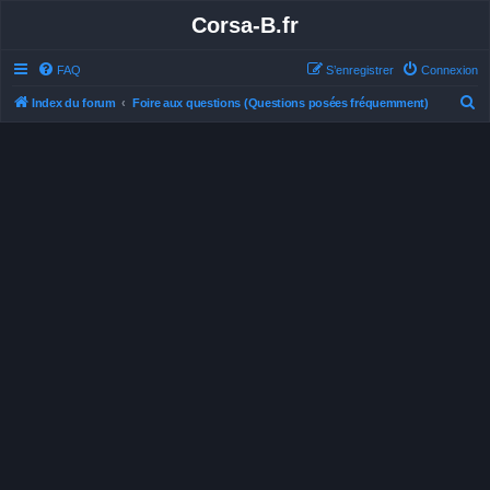
Corsa-B.fr
FAQ
S’enregistrer
Connexion
R
Index du forum
Foire aux questions (Questions posées fréquemment)
e
c
h
e
r
c
h
e
r