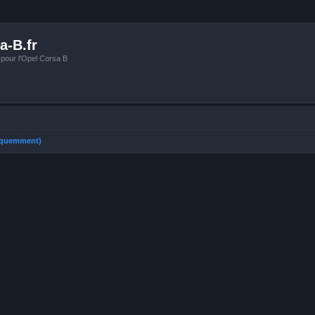
a-B.fr
 pour l'Opel Corsa B
réquemment)