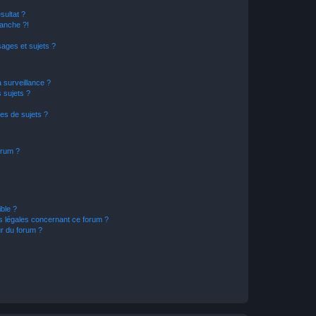
sultat ?
anche ?!
ages et sujets ?
a surveillance ?
 sujets ?
es de sujets ?
orum ?
ible ?
ns légales concernant ce forum ?
r du forum ?