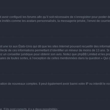
t avoir configuré les forums afin qu’il soit nécessaire de s’enregistrer pour poster
x invités comme les avatars personnalisés, la messagerie privée, l’envoi de courri
t une loi aux États-Unis qui dit que les sites Internet pouvant recueillir des infor
ollecte de ces informations permettant d’identifier un mineur de moins de 13 ans. S
tez un conseiller juridique pour obtenir son avis. Notez que phpBB Limited et les pr
gales de toutes sortes, à l’exception de celles mentionnées dans la question « Qui
réation de nouveaux comptes. Il peut également avoir banni votre IP ou interdit le no
 S’ils sont corrects, il y a deux possibilités :