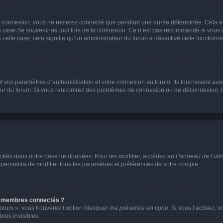
e connexion, vous ne resterez connecté que pendant une durée déterminée. Cela em
la case
Se souvenir de moi
lors de la connexion. Ce n’est pas recommandé si vous u
s cette case, cela signifie qu’un administrateur du forum a désactivé cette fonctionna
os paramètres d’authentification et votre connexion au forum. Ils fournissent aussi
teur du forum. Si vous rencontrez des problèmes de connexion ou de déconnexion, l
ockés dans notre base de données. Pour les modifier, accédez au
Panneau de l’util
 permettra de modifier tous les paramètres et préférences de votre compte.
s membres connectés ?
forum », vous trouverez l’option
Masquer ma présence en ligne
. Si vous l’activez, 
es invisibles.