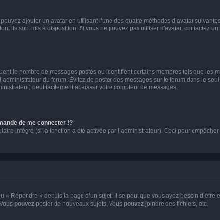
s pouvez ajouter un avatar en utilisant l’une des quatre méthodes d’avatar suivantes 
ont ils sont mis à disposition. Si vous ne pouvez pas utiliser d’avatar, contactez un
iquent le nombre de messages postés ou identifient certains membres tels que les 
ar l’administrateur du forum. Évitez de poster des messages sur le forum dans le seu
ministrateur) peut facilement abaisser votre compteur de messages.
mande de me connecter !?
re intégré (si la fonction a été activée par l’administrateur). Ceci pour empêcher l’u
 « Répondre » depuis la page d’un sujet. Il se peut que vous ayez besoin d’être e
: Vous
pouvez
poster de nouveaux sujets, Vous
pouvez
joindre des fichiers, etc.