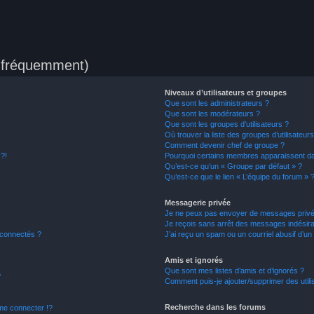
s fréquemment)
Niveaux d’utilisateurs et groupes
Que sont les administrateurs ?
Que sont les modérateurs ?
Que sont les groupes d’utilisateurs ?
Où trouver la liste des groupes d’utilisateur
Comment devenir chef de groupe ?
 ?!
Pourquoi certains membres apparaissent dan
Qu’est-ce qu’un « Groupe par défaut » ?
Qu’est-ce que le lien « L’équipe du forum » 
Messagerie privée
Je ne peux pas envoyer de messages privé
Je reçois sans arrêt des messages indésira
 connectés ?
J’ai reçu un spam ou un courriel abusif d’u
Amis et ignorés
Que sont mes listes d’amis et d’ignorés ?
?
Comment puis-je ajouter/supprimer des utilis
Recherche dans les forums
e connecter !?