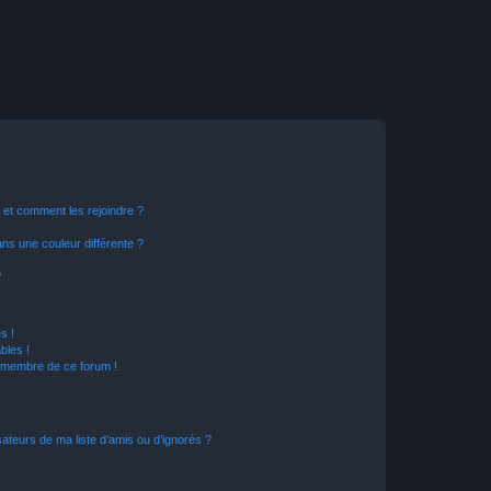
s et comment les rejoindre ?
s une couleur différente ?
?
s !
bles !
n membre de ce forum !
ateurs de ma liste d’amis ou d’ignorés ?