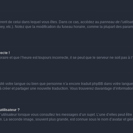
ifférent de celui dans lequel vous êtes. Dans ce cas, accédez au
panneau de l’utilisa
ney, etc.). Notez que la modification du fuseau horaire, comme la plupart des para
ecte !
aire et que l’heure est toujours incorrecte, il se peut que le serveur ne soit pas à
nstallé votre langue ou bien que personne n’a encore traduit phpBB dans votre lang
s à créer et partager une nouvelle traduction. Vous trouverez davantage d’information
tilisateur ?
utilisateur lorsque vous consultez les messages d’un sujet. L’une d’elles peut êtr
rum. La seconde image, souvent plus grande, est connue sous le nom d’avatar et 