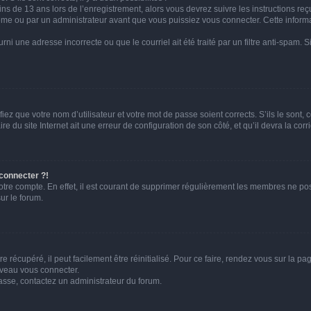
ins de 13 ans lors de l’enregistrement, alors vous devrez suivre les instructions r
me ou par un administrateur avant que vous puissiez vous connecter. Cette informat
rni une adresse incorrecte ou que le courriel ait été traité par un filtre anti-spam. S
iez que votre nom d’utilisateur et votre mot de passe soient corrects. S’ils le sont,
e du site Internet ait une erreur de configuration de son côté, et qu’il devra la corri
 connecter ?!
votre compte. En effet, il est courant de supprimer régulièrement les membres ne pos
ur le forum.
 récupéré, il peut facilement être réinitialisé. Pour ce faire, rendez vous sur la p
uveau vous connecter.
passe, contactez un administrateur du forum.