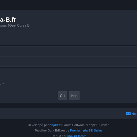
a-B.fr
 pour l'Opel Corsa B
m ?
Nou
Développé par
phpBB
® Forum Software © phpBB Limited
Prosilver Dark Edition by
Premium phpBB Styles
Traduit par
phpBB-fr.com