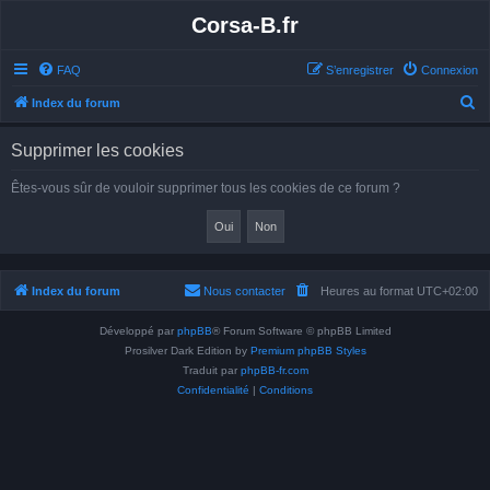
Corsa-B.fr
FAQ
S’enregistrer
Connexion
R
Index du forum
e
Supprimer les cookies
c
h
Êtes-vous sûr de vouloir supprimer tous les cookies de ce forum ?
e
r
c
h
Index du forum
Nous contacter
Heures au format
UTC+02:00
e
Développé par
phpBB
® Forum Software © phpBB Limited
r
Prosilver Dark Edition by
Premium phpBB Styles
Traduit par
phpBB-fr.com
Confidentialité
|
Conditions