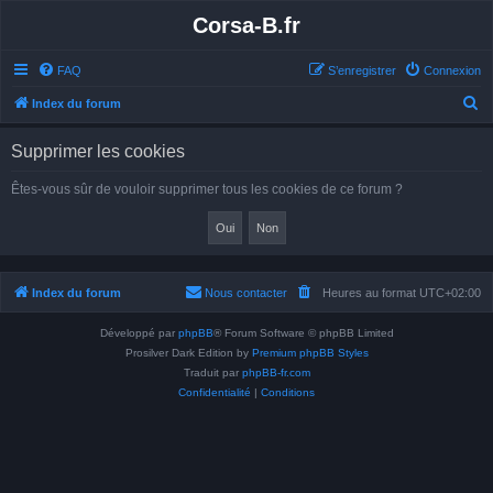
Corsa-B.fr
FAQ
S’enregistrer
Connexion
R
Index du forum
e
Supprimer les cookies
c
h
Êtes-vous sûr de vouloir supprimer tous les cookies de ce forum ?
e
r
c
h
Index du forum
Nous contacter
Heures au format
UTC+02:00
e
Développé par
phpBB
® Forum Software © phpBB Limited
r
Prosilver Dark Edition by
Premium phpBB Styles
Traduit par
phpBB-fr.com
Confidentialité
|
Conditions