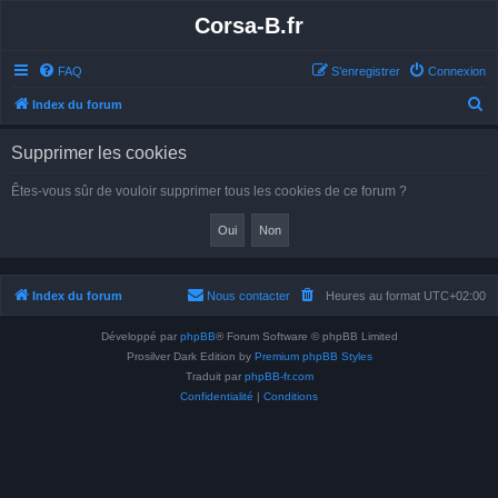
Corsa-B.fr
FAQ
S’enregistrer
Connexion
R
Index du forum
e
Supprimer les cookies
c
h
Êtes-vous sûr de vouloir supprimer tous les cookies de ce forum ?
e
r
c
h
Index du forum
Nous contacter
Heures au format
UTC+02:00
e
Développé par
phpBB
® Forum Software © phpBB Limited
r
Prosilver Dark Edition by
Premium phpBB Styles
Traduit par
phpBB-fr.com
Confidentialité
|
Conditions