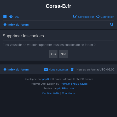
Corsa-B.fr
FAQ
S’enregistrer
Connexion
R
Index du forum
e
Supprimer les cookies
c
h
Êtes-vous sûr de vouloir supprimer tous les cookies de ce forum ?
e
r
c
h
Index du forum
Nous contacter
Heures au format
UTC+02:00
e
Développé par
phpBB
® Forum Software © phpBB Limited
r
Prosilver Dark Edition by
Premium phpBB Styles
Traduit par
phpBB-fr.com
Confidentialité
|
Conditions