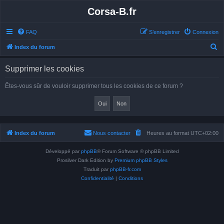
Corsa-B.fr
FAQ
S’enregistrer
Connexion
R
Index du forum
e
Supprimer les cookies
c
h
Êtes-vous sûr de vouloir supprimer tous les cookies de ce forum ?
e
r
c
h
Index du forum
Nous contacter
Heures au format
UTC+02:00
e
Développé par
phpBB
® Forum Software © phpBB Limited
r
Prosilver Dark Edition by
Premium phpBB Styles
Traduit par
phpBB-fr.com
Confidentialité
|
Conditions