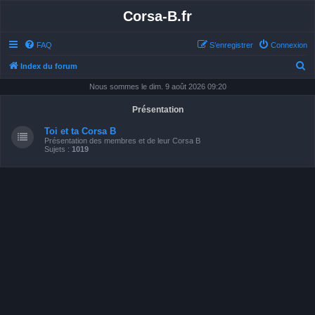
Corsa-B.fr
FAQ
S’enregistrer
Connexion
R
Index du forum
e
Nous sommes le dim. 9 août 2026 09:20
c
Présentation
h
Toi et ta Corsa B
e
Présentation des membres et de leur Corsa B
Sujets :
1019
r
c
h
e
r