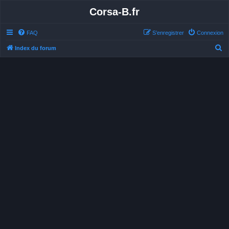
Corsa-B.fr
FAQ
S’enregistrer
Connexion
R
Index du forum
e
c
h
e
r
c
h
e
r