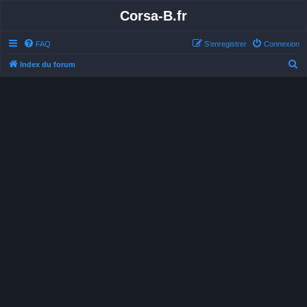
Corsa-B.fr
FAQ
S’enregistrer
Connexion
R
Index du forum
e
c
h
e
r
c
h
e
r