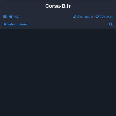
Corsa-B.fr
FAQ
S’enregistrer
Connexion
R
Index du forum
e
c
h
e
r
c
h
e
r