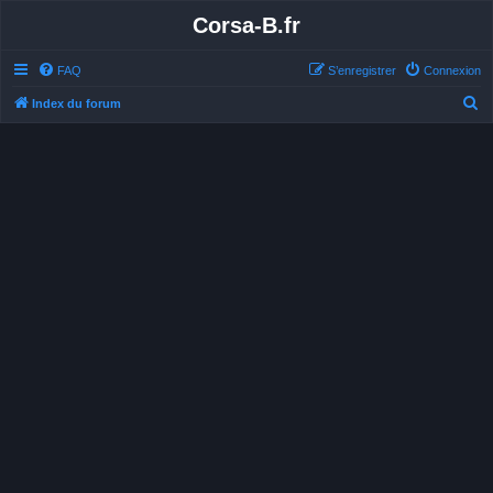
Corsa-B.fr
FAQ
S’enregistrer
Connexion
R
Index du forum
e
c
h
e
r
c
h
e
r