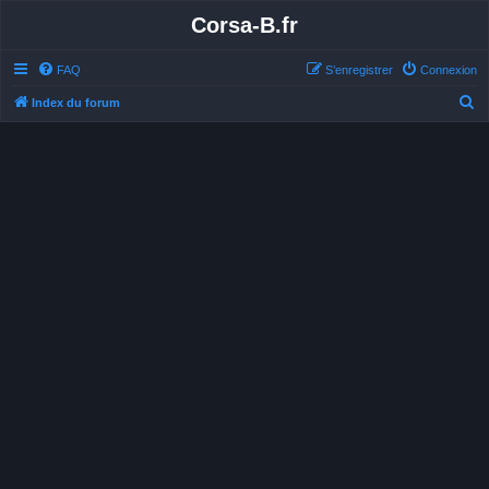
Corsa-B.fr
FAQ
S’enregistrer
Connexion
R
Index du forum
e
c
h
e
r
c
h
e
r