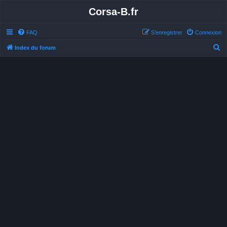
Corsa-B.fr
FAQ
S’enregistrer
Connexion
R
Index du forum
e
c
h
e
r
c
h
e
r