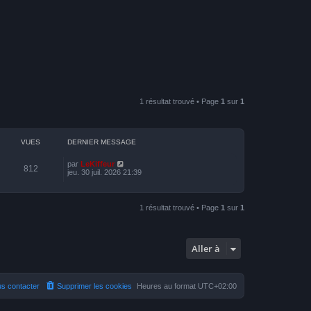
1 résultat trouvé • Page
1
sur
1
VUES
DERNIER MESSAGE
par
LeKiffeur
812
jeu. 30 juil. 2026 21:39
1 résultat trouvé • Page
1
sur
1
Aller à
s contacter
Supprimer les cookies
Heures au format
UTC+02:00