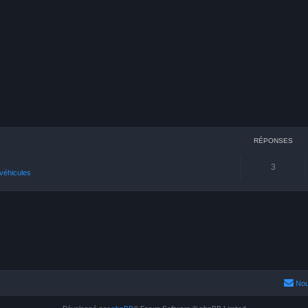
RÉPONSES
3
véhicules
Nou