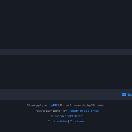
Nou
Développé par
phpBB
® Forum Software © phpBB Limited
Prosilver Dark Edition by
Premium phpBB Styles
Traduit par
phpBB-fr.com
Confidentialité
|
Conditions