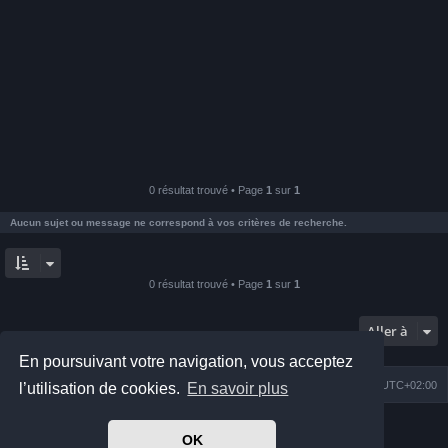
0 résultat trouvé • Page
1
sur
1
Aucun sujet ou message ne correspond à vos critères de recherche.
0 résultat trouvé • Page
1
sur
1
Aller à
En poursuivant votre navigation, vous acceptez
Index du forum
Nous contacter
Heures au format
UTC+02:00
l’utilisation de cookies.
En savoir plus
Développé par
phpBB
® Forum Software © phpBB Limited
OK
Prosilver Dark Edition by
Premium phpBB Styles