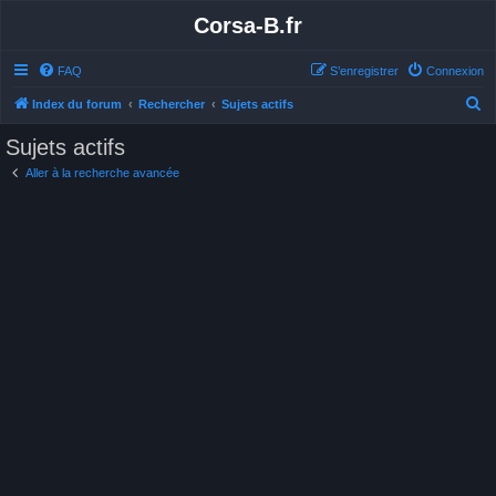
Corsa-B.fr
FAQ
S’enregistrer
Connexion
R
Index du forum
Rechercher
Sujets actifs
e
Sujets actifs
c
Aller à la recherche avancée
h
e
r
c
h
e
r