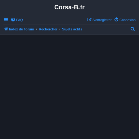
Corsa-B.fr
FAQ
S’enregistrer
Connexion
R
Index du forum
Rechercher
Sujets actifs
e
c
h
e
r
c
h
e
r