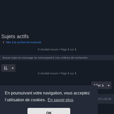
Sujets actifs
Aller à la recherche avancée
0 résultat trouvé • Page
1
sur
1
Aucun sujet ou message ne correspond à vos critères de recherche.
0 résultat trouvé • Page
1
sur
1
Aller à
En poursuivant votre navigation, vous acceptez
Index du forum
Nous contacter
Heures au format
UTC+02:00
l’utilisation de cookies.
En savoir plus
Développé par
phpBB
® Forum Software © phpBB Limited
OK
Prosilver Dark Edition by
Premium phpBB Styles