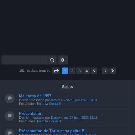
Rechercher
Recherche avancée
Page
1
sur
7
1
2
3
4
5
7
Suivante
161 résultats trouvés
…
Sujets
Ma corsa de 1997
Dernier message par
mrtkix
«
ven. 19 juin 2026 14:31
Posté dans
Toi et ta Corsa B
Présentation
Dernier message par
Darcy
«
lun. 23 févr. 2026 13:11
Posté dans
Toi et ta Corsa B
Présentation de Torin et sa petite B
Dernier message par
Torin
«
ven. 20 févr. 2026 08:46