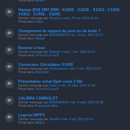
Posté dans
Moteur
Haynes [EN] 1997-2000 - X10XE - X12XE - X12SZ - C14SE -
X14SZ - X14XE - X16XE
Dernier message par
Vince11
«
sam. 25 nov. 2023 14:14
Posté dans
Utiles
Changement de rapport de pont ou de boite ?
Dernier message par
BASSMANTA
«
lun. 23 oct. 2023 23:57
Posté dans
Moteur
Bonjour à tous
Dernier message par
Snaveb
«
sam. 7 oct. 2023 15:01
Posté dans
Toi et ta Corsa B
Connecteur Calculateur X14XE
Dernier message par
GeoKustoms
«
jeu. 5 oct. 2023 21:51
Posté dans
Electricité
Présentation achat Opel corsa 1.5td
Dernier message par
frolex
«
ven. 22 sept. 2023 17:06
Posté dans
Toi et ta Corsa B
CALIBRA CABRIOLET
Dernier message par
BASSMANTA
«
lun. 4 sept. 2023 22:38
Posté dans
Expression libre
Logiciel MPPS
Dernier message par
Sam62
«
mar. 4 juil. 2023 20:13
Posté dans
Moteur