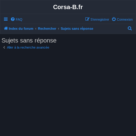
Corsa-B.fr
FAQ
S’enregistrer
Connexion
R
Index du forum
Rechercher
Sujets sans réponse
e
Sujets sans réponse
c
Aller à la recherche avancée
h
e
r
c
h
e
r