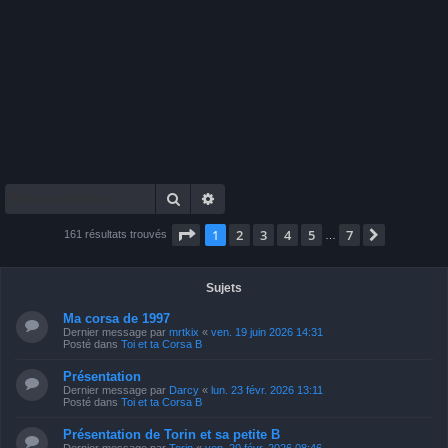
Rechercher
Recherche avancée
Page
1
sur
7
1
2
3
4
5
7
Suivante
161 résultats trouvés
…
Sujets
Ma corsa de 1997
Dernier message par
mrtkix
«
ven. 19 juin 2026 14:31
Posté dans
Toi et ta Corsa B
Présentation
Dernier message par
Darcy
«
lun. 23 févr. 2026 13:11
Posté dans
Toi et ta Corsa B
Présentation de Torin et sa petite B
Dernier message par
Torin
«
ven. 20 févr. 2026 08:46