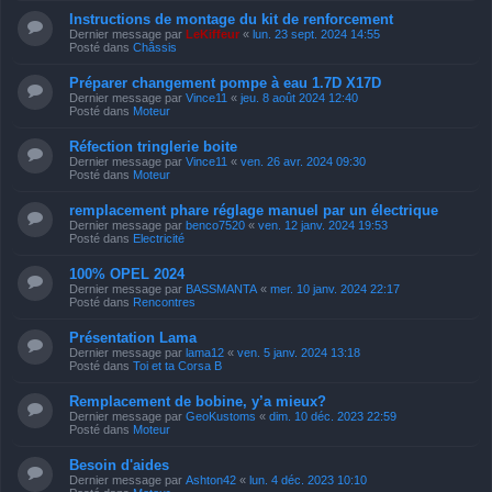
Instructions de montage du kit de renforcement
Dernier message par
LeKiffeur
«
lun. 23 sept. 2024 14:55
Posté dans
Châssis
Préparer changement pompe à eau 1.7D X17D
Dernier message par
Vince11
«
jeu. 8 août 2024 12:40
Posté dans
Moteur
Réfection tringlerie boite
Dernier message par
Vince11
«
ven. 26 avr. 2024 09:30
Posté dans
Moteur
remplacement phare réglage manuel par un électrique
Dernier message par
benco7520
«
ven. 12 janv. 2024 19:53
Posté dans
Electricité
100% OPEL 2024
Dernier message par
BASSMANTA
«
mer. 10 janv. 2024 22:17
Posté dans
Rencontres
Présentation Lama
Dernier message par
lama12
«
ven. 5 janv. 2024 13:18
Posté dans
Toi et ta Corsa B
Remplacement de bobine, y’a mieux?
Dernier message par
GeoKustoms
«
dim. 10 déc. 2023 22:59
Posté dans
Moteur
Besoin d'aides
Dernier message par
Ashton42
«
lun. 4 déc. 2023 10:10