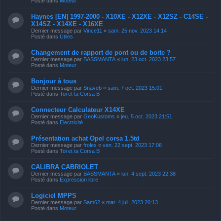
Posté dans
Moteur
Haynes [EN] 1997-2000 - X10XE - X12XE - X12SZ - C14SE -
X14SZ - X14XE - X16XE
Dernier message par
Vince11
«
sam. 25 nov. 2023 14:14
Posté dans
Utiles
Changement de rapport de pont ou de boite ?
Dernier message par
BASSMANTA
«
lun. 23 oct. 2023 23:57
Posté dans
Moteur
Bonjour à tous
Dernier message par
Snaveb
«
sam. 7 oct. 2023 15:01
Posté dans
Toi et ta Corsa B
Connecteur Calculateur X14XE
Dernier message par
GeoKustoms
«
jeu. 5 oct. 2023 21:51
Posté dans
Electricité
Présentation achat Opel corsa 1.5td
Dernier message par
frolex
«
ven. 22 sept. 2023 17:06
Posté dans
Toi et ta Corsa B
CALIBRA CABRIOLET
Dernier message par
BASSMANTA
«
lun. 4 sept. 2023 22:38
Posté dans
Expression libre
Logiciel MPPS
Dernier message par
Sam62
«
mar. 4 juil. 2023 20:13
Posté dans
Moteur