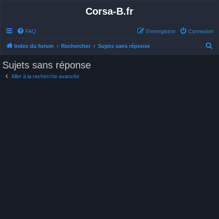
Corsa-B.fr
FAQ
S’enregistrer
Connexion
R
Index du forum
Rechercher
Sujets sans réponse
e
Sujets sans réponse
c
Aller à la recherche avancée
h
e
r
c
h
e
r