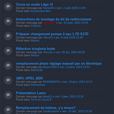
Corsa en mode Légo !!!
Dernier message par
Numa35
«
sam. 2 août 2025 21:59
Posté dans
Expression libre
Instructions de montage du kit de renforcement
Dernier message par
LeKiffeur
«
lun. 23 sept. 2024 14:55
Posté dans
Châssis
Préparer changement pompe à eau 1.7D X17D
Dernier message par
Vince11
«
jeu. 8 août 2024 12:40
Posté dans
Moteur
Réfection tringlerie boite
Dernier message par
Vince11
«
ven. 26 avr. 2024 09:30
Posté dans
Moteur
remplacement phare réglage manuel par un électrique
Dernier message par
benco7520
«
ven. 12 janv. 2024 19:53
Posté dans
Electricité
100% OPEL 2024
Dernier message par
BASSMANTA
«
mer. 10 janv. 2024 22:17
Posté dans
Rencontres
Présentation Lama
Dernier message par
lama12
«
ven. 5 janv. 2024 13:18
Posté dans
Toi et ta Corsa B
Remplacement de bobine, y’a mieux?
Dernier message par
GeoKustoms
«
dim. 10 déc. 2023 22:59