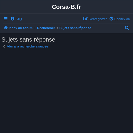
Corsa-B.fr
FAQ
S’enregistrer
Connexion
R
Index du forum
Rechercher
Sujets sans réponse
e
Sujets sans réponse
c
Aller à la recherche avancée
h
e
r
c
h
e
r