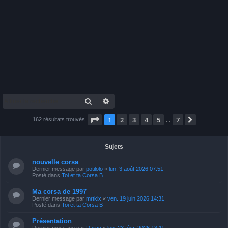
Rechercher
Recherche avancée
Page
1
sur
7
1
2
3
4
5
7
Suivante
162 résultats trouvés
…
Sujets
nouvelle corsa
Dernier message par
potilolo
«
lun. 3 août 2026 07:51
Posté dans
Toi et ta Corsa B
Ma corsa de 1997
Dernier message par
mrtkix
«
ven. 19 juin 2026 14:31
Posté dans
Toi et ta Corsa B
Présentation
Dernier message par
Darcy
«
lun. 23 févr. 2026 13:11