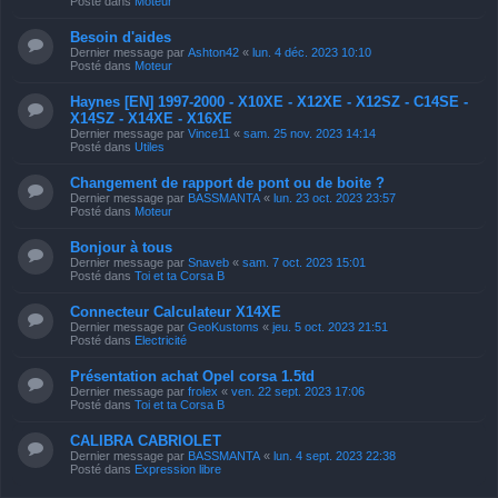
Posté dans
Moteur
Besoin d'aides
Dernier message par
Ashton42
«
lun. 4 déc. 2023 10:10
Posté dans
Moteur
Haynes [EN] 1997-2000 - X10XE - X12XE - X12SZ - C14SE -
X14SZ - X14XE - X16XE
Dernier message par
Vince11
«
sam. 25 nov. 2023 14:14
Posté dans
Utiles
Changement de rapport de pont ou de boite ?
Dernier message par
BASSMANTA
«
lun. 23 oct. 2023 23:57
Posté dans
Moteur
Bonjour à tous
Dernier message par
Snaveb
«
sam. 7 oct. 2023 15:01
Posté dans
Toi et ta Corsa B
Connecteur Calculateur X14XE
Dernier message par
GeoKustoms
«
jeu. 5 oct. 2023 21:51
Posté dans
Electricité
Présentation achat Opel corsa 1.5td
Dernier message par
frolex
«
ven. 22 sept. 2023 17:06
Posté dans
Toi et ta Corsa B
CALIBRA CABRIOLET
Dernier message par
BASSMANTA
«
lun. 4 sept. 2023 22:38
Posté dans
Expression libre