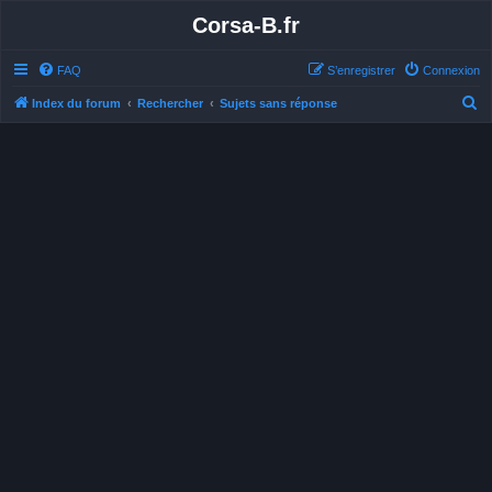
Corsa-B.fr
FAQ
S’enregistrer
Connexion
R
Index du forum
Rechercher
Sujets sans réponse
e
c
h
e
r
c
h
e
r