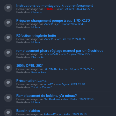
Instructions de montage du kit de renforcement
Dernier message par
LeKiffeur
«
lun. 23 sept. 2024 14:55
Posté dans
Châssis
Préparer changement pompe à eau 1.7D X17D
Dernier message par
Vince11
«
jeu. 8 août 2024 12:40
Posté dans
Moteur
Réfection tringlerie boite
Dernier message par
Vince11
«
ven. 26 avr. 2024 09:30
Posté dans
Moteur
remplacement phare réglage manuel par un électrique
Dernier message par
benco7520
«
ven. 12 janv. 2024 19:53
Posté dans
Electricité
100% OPEL 2024
Dernier message par
BASSMANTA
«
mer. 10 janv. 2024 22:17
Posté dans
Rencontres
Présentation Lama
Dernier message par
lama12
«
ven. 5 janv. 2024 13:18
Posté dans
Toi et ta Corsa B
Remplacement de bobine, y’a mieux?
Dernier message par
GeoKustoms
«
dim. 10 déc. 2023 22:59
Posté dans
Moteur
Besoin d'aides
Dernier message par
Ashton42
«
lun. 4 déc. 2023 10:10