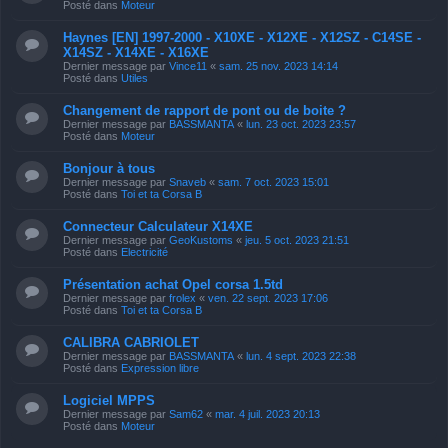
Posté dans
Moteur
Haynes [EN] 1997-2000 - X10XE - X12XE - X12SZ - C14SE -
X14SZ - X14XE - X16XE
Dernier message par
Vince11
«
sam. 25 nov. 2023 14:14
Posté dans
Utiles
Changement de rapport de pont ou de boite ?
Dernier message par
BASSMANTA
«
lun. 23 oct. 2023 23:57
Posté dans
Moteur
Bonjour à tous
Dernier message par
Snaveb
«
sam. 7 oct. 2023 15:01
Posté dans
Toi et ta Corsa B
Connecteur Calculateur X14XE
Dernier message par
GeoKustoms
«
jeu. 5 oct. 2023 21:51
Posté dans
Electricité
Présentation achat Opel corsa 1.5td
Dernier message par
frolex
«
ven. 22 sept. 2023 17:06
Posté dans
Toi et ta Corsa B
CALIBRA CABRIOLET
Dernier message par
BASSMANTA
«
lun. 4 sept. 2023 22:38
Posté dans
Expression libre
Logiciel MPPS
Dernier message par
Sam62
«
mar. 4 juil. 2023 20:13
Posté dans
Moteur