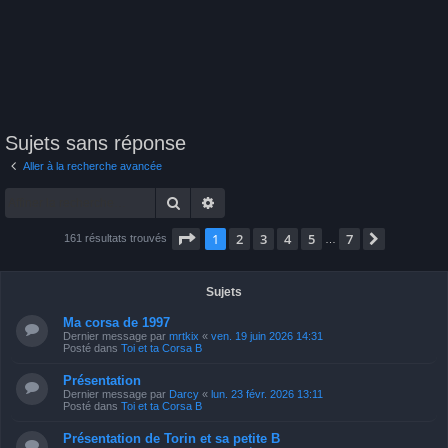
Sujets sans réponse
Aller à la recherche avancée
Rechercher
Recherche avancée
Page
1
sur
7
1
2
3
4
5
7
Suivante
161 résultats trouvés
…
Sujets
Ma corsa de 1997
Dernier message par
mrtkix
«
ven. 19 juin 2026 14:31
Posté dans
Toi et ta Corsa B
Présentation
Dernier message par
Darcy
«
lun. 23 févr. 2026 13:11
Posté dans
Toi et ta Corsa B
Présentation de Torin et sa petite B