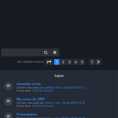
Rechercher
Recherche avancée
Page
1
sur
7
1
2
3
4
5
7
Suivante
162 résultats trouvés
…
Sujets
nouvelle corsa
Dernier message par
potilolo
«
lun. 3 août 2026 07:51
Posté dans
Toi et ta Corsa B
Ma corsa de 1997
Dernier message par
mrtkix
«
ven. 19 juin 2026 14:31
Posté dans
Toi et ta Corsa B
Présentation
Dernier message par
Darcy
«
lun. 23 févr. 2026 13:11