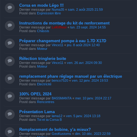
Corsa en mode Légo !!!
Dernier message par
Numa35
«
sam. 2 août 2025 21:59
Posté dans
Expression libre
Instructions de montage du kit de renforcement
Dernier message par
LeKiffeur
«
lun. 23 sept. 2024 14:55
Posté dans
Châssis
Préparer changement pompe à eau 1.7D X17D
Dernier message par
Vince11
«
jeu. 8 août 2024 12:40
Posté dans
Moteur
Réfection tringlerie boite
Dernier message par
Vince11
«
ven. 26 avr. 2024 09:30
Posté dans
Moteur
remplacement phare réglage manuel par un électrique
Dernier message par
benco7520
«
ven. 12 janv. 2024 19:53
Posté dans
Electricité
100% OPEL 2024
Dernier message par
BASSMANTA
«
mer. 10 janv. 2024 22:17
Posté dans
Rencontres
Présentation Lama
Dernier message par
lama12
«
ven. 5 janv. 2024 13:18
Posté dans
Toi et ta Corsa B
Remplacement de bobine, y’a mieux?
Dernier message par
GeoKustoms
«
dim. 10 déc. 2023 22:59