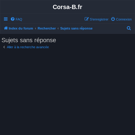
Corsa-B.fr
FAQ
S’enregistrer
Connexion
R
Index du forum
Rechercher
Sujets sans réponse
e
Sujets sans réponse
c
Aller à la recherche avancée
h
e
r
c
h
e
r