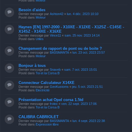
Posté dans
Moteur
Besoin d'aides
Dernier message par
Ashton42
«
lun. 4 déc. 2023 10:10
Posté dans
Moteur
Haynes [EN] 1997-2000 - X10XE - X12XE - X12SZ - C14SE -
X14SZ - X14XE - X16XE
Dernier message par
Vince11
«
sam. 25 nov. 2023 14:14
Posté dans
Utiles
Changement de rapport de pont ou de boite ?
Dernier message par
BASSMANTA
«
lun. 23 oct. 2023 23:57
Posté dans
Moteur
Bonjour à tous
Dernier message par
Snaveb
«
sam. 7 oct. 2023 15:01
Posté dans
Toi et ta Corsa B
Connecteur Calculateur X14XE
Dernier message par
GeoKustoms
«
jeu. 5 oct. 2023 21:51
Posté dans
Electricité
Présentation achat Opel corsa 1.5td
Dernier message par
frolex
«
ven. 22 sept. 2023 17:06
Posté dans
Toi et ta Corsa B
CALIBRA CABRIOLET
Dernier message par
BASSMANTA
«
lun. 4 sept. 2023 22:38
Posté dans
Expression libre