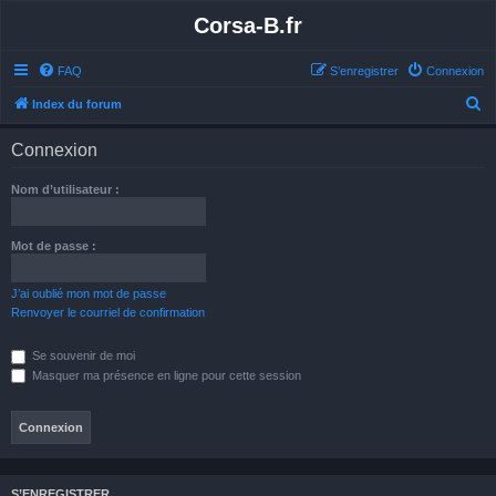
Corsa-B.fr
FAQ
S’enregistrer
Connexion
R
Index du forum
e
Connexion
c
h
Nom d’utilisateur :
e
r
Mot de passe :
c
h
J’ai oublié mon mot de passe
Renvoyer le courriel de confirmation
e
r
Se souvenir de moi
Masquer ma présence en ligne pour cette session
S’ENREGISTRER