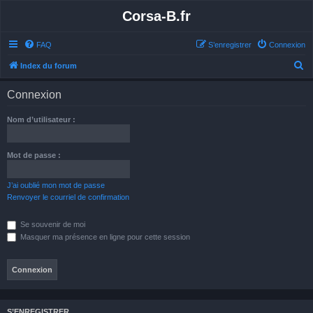
Corsa-B.fr
FAQ
S’enregistrer
Connexion
R
Index du forum
e
Connexion
c
h
Nom d’utilisateur :
e
r
Mot de passe :
c
h
J’ai oublié mon mot de passe
Renvoyer le courriel de confirmation
e
r
Se souvenir de moi
Masquer ma présence en ligne pour cette session
S’ENREGISTRER