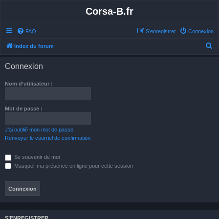
Corsa-B.fr
FAQ
S’enregistrer
Connexion
R
Index du forum
e
Connexion
c
h
Nom d’utilisateur :
e
r
Mot de passe :
c
h
J’ai oublié mon mot de passe
Renvoyer le courriel de confirmation
e
r
Se souvenir de moi
Masquer ma présence en ligne pour cette session
S’ENREGISTRER