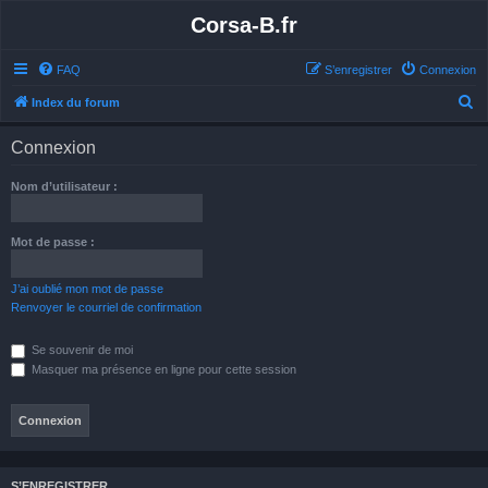
Corsa-B.fr
FAQ
S’enregistrer
Connexion
R
Index du forum
e
Connexion
c
h
Nom d’utilisateur :
e
r
Mot de passe :
c
h
J’ai oublié mon mot de passe
Renvoyer le courriel de confirmation
e
r
Se souvenir de moi
Masquer ma présence en ligne pour cette session
S’ENREGISTRER