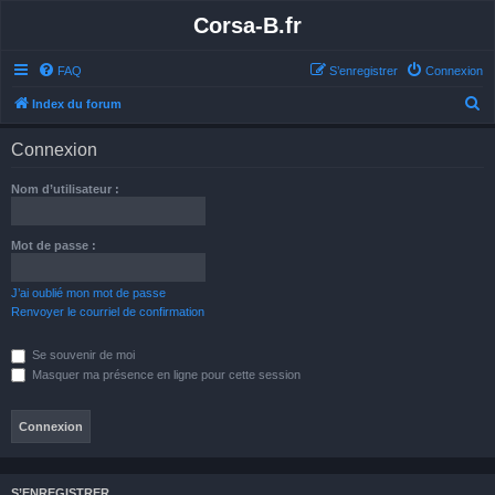
Corsa-B.fr
FAQ
S’enregistrer
Connexion
R
Index du forum
e
Connexion
c
h
Nom d’utilisateur :
e
r
Mot de passe :
c
h
J’ai oublié mon mot de passe
Renvoyer le courriel de confirmation
e
r
Se souvenir de moi
Masquer ma présence en ligne pour cette session
S’ENREGISTRER