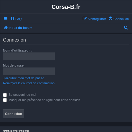
Corsa-B.fr
FAQ
S’enregistrer
Connexion
R
Index du forum
e
Connexion
c
h
Nom d’utilisateur :
e
r
Mot de passe :
c
h
J’ai oublié mon mot de passe
Renvoyer le courriel de confirmation
e
r
Se souvenir de moi
Masquer ma présence en ligne pour cette session
S’ENREGISTRER