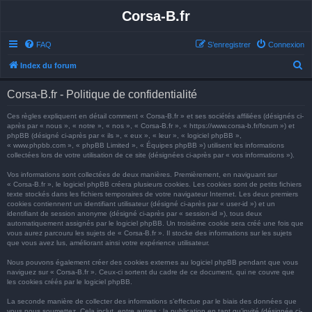
Corsa-B.fr
FAQ
S’enregistrer
Connexion
R
Index du forum
e
Corsa-B.fr - Politique de confidentialité
c
h
Ces règles expliquent en détail comment « Corsa-B.fr » et ses sociétés affiliées (désignés ci-
après par « nous », « notre », « nos », « Corsa-B.fr », « https://www.corsa-b.fr/forum ») et
e
phpBB (désigné ci-après par « ils », « eux », « leur », « logiciel phpBB »,
« www.phpbb.com », « phpBB Limited », « Équipes phpBB ») utilisent les informations
r
collectées lors de votre utilisation de ce site (désignées ci-après par « vos informations »).
c
Vos informations sont collectées de deux manières. Premièrement, en naviguant sur
h
« Corsa-B.fr », le logiciel phpBB créera plusieurs cookies. Les cookies sont de petits fichiers
texte stockés dans les fichiers temporaires de votre navigateur Internet. Les deux premiers
e
cookies contiennent un identifiant utilisateur (désigné ci-après par « user-id ») et un
identifiant de session anonyme (désigné ci-après par « session-id »), tous deux
r
automatiquement assignés par le logiciel phpBB. Un troisième cookie sera créé une fois que
vous aurez parcouru les sujets de « Corsa-B.fr ». Il stocke des informations sur les sujets
que vous avez lus, améliorant ainsi votre expérience utilisateur.
Nous pouvons également créer des cookies externes au logiciel phpBB pendant que vous
naviguez sur « Corsa-B.fr ». Ceux-ci sortent du cadre de ce document, qui ne couvre que
les cookies créés par le logiciel phpBB.
La seconde manière de collecter des informations s’effectue par le biais des données que
vous nous soumettez. Cela inclut, entre autres : la publication en tant qu’invité (désignée ci-