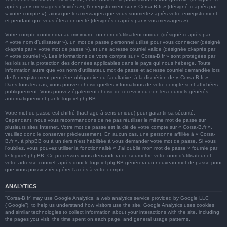
après par « messages d’invités »), l’enregistrement sur « Corsa-B.fr » (désigné ci-après par
« votre compte »), ainsi que les messages que vous soumettez après votre enregistrement
et pendant que vous êtes connecté (désignés ci-après par « vos messages »).
Votre compte contiendra au minimum : un nom d’utilisateur unique (désigné ci-après par
« votre nom d’utilisateur »), un mot de passe personnel utilisé pour vous connecter (désigné
ci-après par « votre mot de passe »), et une adresse courriel valide (désignée ci-après par
« votre courriel »). Les informations de votre compte sur « Corsa-B.fr » sont protégées par
les lois sur la protection des données applicables dans le pays qui nous héberge. Toute
information autre que vos nom d’utilisateur, mot de passe et adresse courriel demandée lors
de l’enregistrement peut être obligatoire ou facultative, à la discrétion de « Corsa-B.fr ».
Dans tous les cas, vous pouvez choisir quelles informations de votre compte sont affichées
publiquement. Vous pouvez également choisir de recevoir ou non les courriels générés
automatiquement par le logiciel phpBB.
Votre mot de passe est chiffré (hachage à sens unique) pour garantir sa sécurité.
Cependant, nous vous recommandons de ne pas réutiliser le même mot de passe sur
plusieurs sites Internet. Votre mot de passe est la clé de votre compte sur « Corsa-B.fr »,
veuillez donc le conserver précieusement. En aucun cas, une personne affiliée à « Corsa-
B.fr », à phpBB ou à un tiers n’est habilitée à vous demander votre mot de passe. Si vous
l’oubliez, vous pouvez utiliser la fonctionnalité « J’ai oublié mon mot de passe » fournie par
le logiciel phpBB. Ce processus vous demandera de soumettre votre nom d’utilisateur et
votre adresse courriel, après quoi le logiciel phpBB générera un nouveau mot de passe pour
que vous puissiez récupérer l’accès à votre compte.
ANALYTICS
“Corsa-B.fr” may use Google Analytics, a web analytics service provided by Google LLC
(“Google”), to help us understand how visitors use the site. Google Analytics uses cookies
and similar technologies to collect information about your interactions with the site, including
the pages you visit, the time spent on each page, and general usage patterns.