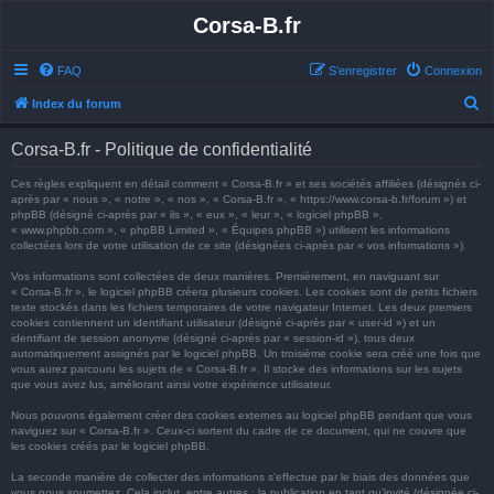
Corsa-B.fr
FAQ
S’enregistrer
Connexion
R
Index du forum
e
Corsa-B.fr - Politique de confidentialité
c
h
Ces règles expliquent en détail comment « Corsa-B.fr » et ses sociétés affiliées (désignés ci-
après par « nous », « notre », « nos », « Corsa-B.fr », « https://www.corsa-b.fr/forum ») et
e
phpBB (désigné ci-après par « ils », « eux », « leur », « logiciel phpBB »,
« www.phpbb.com », « phpBB Limited », « Équipes phpBB ») utilisent les informations
r
collectées lors de votre utilisation de ce site (désignées ci-après par « vos informations »).
c
Vos informations sont collectées de deux manières. Premièrement, en naviguant sur
h
« Corsa-B.fr », le logiciel phpBB créera plusieurs cookies. Les cookies sont de petits fichiers
texte stockés dans les fichiers temporaires de votre navigateur Internet. Les deux premiers
e
cookies contiennent un identifiant utilisateur (désigné ci-après par « user-id ») et un
identifiant de session anonyme (désigné ci-après par « session-id »), tous deux
r
automatiquement assignés par le logiciel phpBB. Un troisième cookie sera créé une fois que
vous aurez parcouru les sujets de « Corsa-B.fr ». Il stocke des informations sur les sujets
que vous avez lus, améliorant ainsi votre expérience utilisateur.
Nous pouvons également créer des cookies externes au logiciel phpBB pendant que vous
naviguez sur « Corsa-B.fr ». Ceux-ci sortent du cadre de ce document, qui ne couvre que
les cookies créés par le logiciel phpBB.
La seconde manière de collecter des informations s’effectue par le biais des données que
vous nous soumettez. Cela inclut, entre autres : la publication en tant qu’invité (désignée ci-