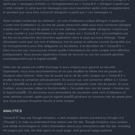
après par « messages d’invités »), l’enregistrement sur « Corsa-B.fr » (désigné ci-après par
« votre compte »), ainsi que les messages que vous soumettez après votre enregistrement
et pendant que vous êtes connecté (désignés ci-après par « vos messages »).
Votre compte contiendra au minimum : un nom d’utilisateur unique (désigné ci-après par
« votre nom d’utilisateur »), un mot de passe personnel utilisé pour vous connecter (désigné
ci-après par « votre mot de passe »), et une adresse courriel valide (désignée ci-après par
« votre courriel »). Les informations de votre compte sur « Corsa-B.fr » sont protégées par
les lois sur la protection des données applicables dans le pays qui nous héberge. Toute
information autre que vos nom d’utilisateur, mot de passe et adresse courriel demandée lors
de l’enregistrement peut être obligatoire ou facultative, à la discrétion de « Corsa-B.fr ».
Dans tous les cas, vous pouvez choisir quelles informations de votre compte sont affichées
publiquement. Vous pouvez également choisir de recevoir ou non les courriels générés
automatiquement par le logiciel phpBB.
Votre mot de passe est chiffré (hachage à sens unique) pour garantir sa sécurité.
Cependant, nous vous recommandons de ne pas réutiliser le même mot de passe sur
plusieurs sites Internet. Votre mot de passe est la clé de votre compte sur « Corsa-B.fr »,
veuillez donc le conserver précieusement. En aucun cas, une personne affiliée à « Corsa-
B.fr », à phpBB ou à un tiers n’est habilitée à vous demander votre mot de passe. Si vous
l’oubliez, vous pouvez utiliser la fonctionnalité « J’ai oublié mon mot de passe » fournie par
le logiciel phpBB. Ce processus vous demandera de soumettre votre nom d’utilisateur et
votre adresse courriel, après quoi le logiciel phpBB générera un nouveau mot de passe pour
que vous puissiez récupérer l’accès à votre compte.
ANALYTICS
“Corsa-B.fr” may use Google Analytics, a web analytics service provided by Google LLC
(“Google”), to help us understand how visitors use the site. Google Analytics uses cookies
and similar technologies to collect information about your interactions with the site, including
the pages you visit, the time spent on each page, and general usage patterns.