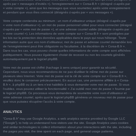
après par « messages d’invités »), l’enregistrement sur « Corsa-B.fr » (désigné ci-après par
« votre compte »), ainsi que les messages que vous soumettez après votre enregistrement
et pendant que vous êtes connecté (désignés ci-après par « vos messages »).
Votre compte contiendra au minimum : un nom d’utilisateur unique (désigné ci-après par
« votre nom d’utilisateur »), un mot de passe personnel utilisé pour vous connecter (désigné
ci-après par « votre mot de passe »), et une adresse courriel valide (désignée ci-après par
« votre courriel »). Les informations de votre compte sur « Corsa-B.fr » sont protégées par
les lois sur la protection des données applicables dans le pays qui nous héberge. Toute
information autre que vos nom d’utilisateur, mot de passe et adresse courriel demandée lors
de l’enregistrement peut être obligatoire ou facultative, à la discrétion de « Corsa-B.fr ».
Dans tous les cas, vous pouvez choisir quelles informations de votre compte sont affichées
publiquement. Vous pouvez également choisir de recevoir ou non les courriels générés
automatiquement par le logiciel phpBB.
Votre mot de passe est chiffré (hachage à sens unique) pour garantir sa sécurité.
Cependant, nous vous recommandons de ne pas réutiliser le même mot de passe sur
plusieurs sites Internet. Votre mot de passe est la clé de votre compte sur « Corsa-B.fr »,
veuillez donc le conserver précieusement. En aucun cas, une personne affiliée à « Corsa-
B.fr », à phpBB ou à un tiers n’est habilitée à vous demander votre mot de passe. Si vous
l’oubliez, vous pouvez utiliser la fonctionnalité « J’ai oublié mon mot de passe » fournie par
le logiciel phpBB. Ce processus vous demandera de soumettre votre nom d’utilisateur et
votre adresse courriel, après quoi le logiciel phpBB générera un nouveau mot de passe pour
que vous puissiez récupérer l’accès à votre compte.
ANALYTICS
“Corsa-B.fr” may use Google Analytics, a web analytics service provided by Google LLC
(“Google”), to help us understand how visitors use the site. Google Analytics uses cookies
and similar technologies to collect information about your interactions with the site, including
the pages you visit, the time spent on each page, and general usage patterns.