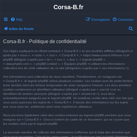
Corsa-B.fr
FAQ
S’enregistrer
Connexion
R
Index du forum
e
Corsa-B.fr - Politique de confidentialité
c
h
Ces règles expliquent en détail comment « Corsa-B.fr » et ses sociétés affiliées (désignés ci-
après par « nous », « notre », « nos », « Corsa-B.fr », « https://www.corsa-b.fr/forum ») et
e
phpBB (désigné ci-après par « ils », « eux », « leur », « logiciel phpBB »,
« www.phpbb.com », « phpBB Limited », « Équipes phpBB ») utilisent les informations
r
collectées lors de votre utilisation de ce site (désignées ci-après par « vos informations »).
c
Vos informations sont collectées de deux manières. Premièrement, en naviguant sur
h
« Corsa-B.fr », le logiciel phpBB créera plusieurs cookies. Les cookies sont de petits fichiers
texte stockés dans les fichiers temporaires de votre navigateur Internet. Les deux premiers
e
cookies contiennent un identifiant utilisateur (désigné ci-après par « user-id ») et un
identifiant de session anonyme (désigné ci-après par « session-id »), tous deux
r
automatiquement assignés par le logiciel phpBB. Un troisième cookie sera créé une fois que
vous aurez parcouru les sujets de « Corsa-B.fr ». Il stocke des informations sur les sujets
que vous avez lus, améliorant ainsi votre expérience utilisateur.
Nous pouvons également créer des cookies externes au logiciel phpBB pendant que vous
naviguez sur « Corsa-B.fr ». Ceux-ci sortent du cadre de ce document, qui ne couvre que
les cookies créés par le logiciel phpBB.
La seconde manière de collecter des informations s’effectue par le biais des données que
vous nous soumettez. Cela inclut, entre autres : la publication en tant qu’invité (désignée ci-