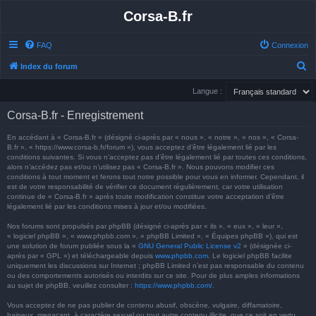
Corsa-B.fr
FAQ
Connexion
R
Index du forum
e
Langue :
c
Corsa-B.fr - Enregistrement
h
e
En accédant à « Corsa-B.fr » (désigné ci-après par « nous », « notre », « nos », « Corsa-
B.fr », « https://www.corsa-b.fr/forum »), vous acceptez d’être légalement lié par les
r
conditions suivantes. Si vous n’acceptez pas d’être légalement lié par toutes ces conditions,
alors n’accédez pas et/ou n’utilisez pas « Corsa-B.fr ». Nous pouvons modifier ces
c
conditions à tout moment et ferons tout notre possible pour vous en informer. Cependant, il
h
est de votre responsabilité de vérifier ce document régulièrement, car votre utilisation
continue de « Corsa-B.fr » après toute modification constitue votre acceptation d’être
e
légalement lié par les conditions mises à jour et/ou modifiées.
r
Nos forums sont propulsés par phpBB (désigné ci-après par « ils », « eux », « leur »,
« logiciel phpBB », « www.phpbb.com », « phpBB Limited », « Équipes phpBB »), qui est
une solution de forum publiée sous la «
GNU General Public License v2
» (désignée ci-
après par « GPL ») et téléchargeable depuis
www.phpbb.com
. Le logiciel phpBB facilite
uniquement les discussions sur Internet ; phpBB Limited n’est pas responsable du contenu
ou des comportements autorisés ou interdits sur ce site. Pour de plus amples informations
au sujet de phpBB, veuillez consulter :
https://www.phpbb.com/
.
Vous acceptez de ne pas publier de contenu abusif, obscène, vulgaire, diffamatoire,
haineux, menaçant, à caractère sexuel ou tout autre contenu illicite, que ce soit en vertu