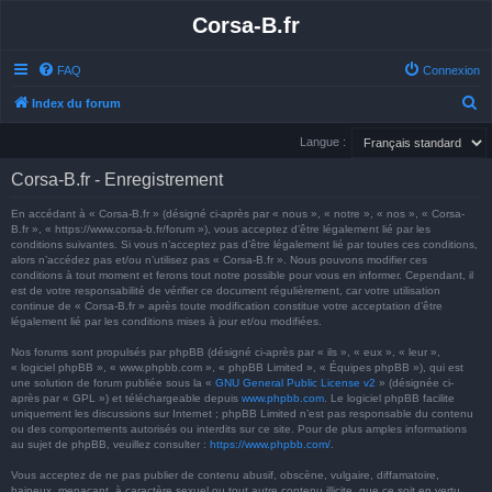
Corsa-B.fr
FAQ
Connexion
R
Index du forum
e
Langue :
c
Corsa-B.fr - Enregistrement
h
e
En accédant à « Corsa-B.fr » (désigné ci-après par « nous », « notre », « nos », « Corsa-
B.fr », « https://www.corsa-b.fr/forum »), vous acceptez d’être légalement lié par les
r
conditions suivantes. Si vous n’acceptez pas d’être légalement lié par toutes ces conditions,
alors n’accédez pas et/ou n’utilisez pas « Corsa-B.fr ». Nous pouvons modifier ces
c
conditions à tout moment et ferons tout notre possible pour vous en informer. Cependant, il
h
est de votre responsabilité de vérifier ce document régulièrement, car votre utilisation
continue de « Corsa-B.fr » après toute modification constitue votre acceptation d’être
e
légalement lié par les conditions mises à jour et/ou modifiées.
r
Nos forums sont propulsés par phpBB (désigné ci-après par « ils », « eux », « leur »,
« logiciel phpBB », « www.phpbb.com », « phpBB Limited », « Équipes phpBB »), qui est
une solution de forum publiée sous la «
GNU General Public License v2
» (désignée ci-
après par « GPL ») et téléchargeable depuis
www.phpbb.com
. Le logiciel phpBB facilite
uniquement les discussions sur Internet ; phpBB Limited n’est pas responsable du contenu
ou des comportements autorisés ou interdits sur ce site. Pour de plus amples informations
au sujet de phpBB, veuillez consulter :
https://www.phpbb.com/
.
Vous acceptez de ne pas publier de contenu abusif, obscène, vulgaire, diffamatoire,
haineux, menaçant, à caractère sexuel ou tout autre contenu illicite, que ce soit en vertu