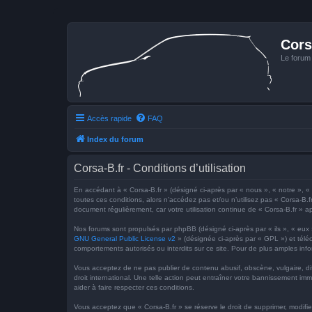
Cors
Le forum
Accès rapide
FAQ
Index du forum
Corsa-B.fr - Conditions d’utilisation
En accédant à « Corsa-B.fr » (désigné ci-après par « nous », « notre », « n
toutes ces conditions, alors n’accédez pas et/ou n’utilisez pas « Corsa-B.f
document régulièrement, car votre utilisation continue de « Corsa-B.fr » ap
Nos forums sont propulsés par phpBB (désigné ci-après par « ils », « eux
GNU General Public License v2
» (désignée ci-après par « GPL ») et tél
comportements autorisés ou interdits sur ce site. Pour de plus amples inf
Vous acceptez de ne pas publier de contenu abusif, obscène, vulgaire, dif
droit international. Une telle action peut entraîner votre bannissement im
aider à faire respecter ces conditions.
Vous acceptez que « Corsa-B.fr » se réserve le droit de supprimer, modifie