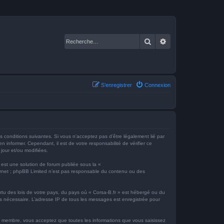
Rechercher
Recherche avancé
S’enregistrer
Connexion
es conditions suivantes. Si vous n’acceptez pas d’être légalement lié par
 informer. Cependant, il est de votre responsabilité de vérifier ce
 jour et/ou modifiées.
 est une solution de forum publiée sous la «
nternet ; phpBB Limited n’est pas responsable du contenu ou des
ertu des lois de votre pays, du pays où « Corsa-B.fr » est hébergé ou du
ons nécessaire. L’adresse IP de tous les messages est enregistrée pour
que membre, vous acceptez que toutes les informations que vous saisissez