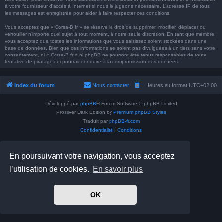
à votre fournisseur d’accès à Internet si nous le jugeons nécessaire. L’adresse IP de tous
les messages est enregistrée pour aider à faire respecter ces conditions.
Vous acceptez que « Corsa-B.fr » se réserve le droit de supprimer, modifier, déplacer ou
verrouiller n’importe quel sujet à tout moment, à notre seule discrétion. En tant que membre,
vous acceptez que toutes les informations que vous saisissez soient stockées dans une
base de données. Bien que ces informations ne soient pas divulguées à un tiers sans votre
consentement, ni « Corsa-B.fr » ni phpBB ne pourront être tenus responsables de toute
tentative de piratage qui pourrait conduire à la compromission des données.
Index du forum
Nous contacter
Heures au format
UTC+02:00
Développé par
phpBB
® Forum Software © phpBB Limited
Prosilver Dark Edition by
Premium phpBB Styles
Traduit par
phpBB-fr.com
Confidentialité
|
Conditions
En poursuivant votre navigation, vous acceptez
l’utilisation de cookies.
En savoir plus
OK