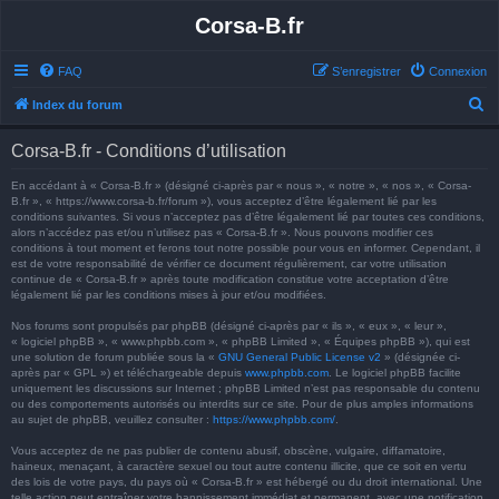
Corsa-B.fr
FAQ
S’enregistrer
Connexion
R
Index du forum
e
Corsa-B.fr - Conditions d’utilisation
c
h
En accédant à « Corsa-B.fr » (désigné ci-après par « nous », « notre », « nos », « Corsa-
B.fr », « https://www.corsa-b.fr/forum »), vous acceptez d’être légalement lié par les
e
conditions suivantes. Si vous n’acceptez pas d’être légalement lié par toutes ces conditions,
alors n’accédez pas et/ou n’utilisez pas « Corsa-B.fr ». Nous pouvons modifier ces
r
conditions à tout moment et ferons tout notre possible pour vous en informer. Cependant, il
est de votre responsabilité de vérifier ce document régulièrement, car votre utilisation
c
continue de « Corsa-B.fr » après toute modification constitue votre acceptation d’être
h
légalement lié par les conditions mises à jour et/ou modifiées.
e
Nos forums sont propulsés par phpBB (désigné ci-après par « ils », « eux », « leur »,
« logiciel phpBB », « www.phpbb.com », « phpBB Limited », « Équipes phpBB »), qui est
r
une solution de forum publiée sous la «
GNU General Public License v2
» (désignée ci-
après par « GPL ») et téléchargeable depuis
www.phpbb.com
. Le logiciel phpBB facilite
uniquement les discussions sur Internet ; phpBB Limited n’est pas responsable du contenu
ou des comportements autorisés ou interdits sur ce site. Pour de plus amples informations
au sujet de phpBB, veuillez consulter :
https://www.phpbb.com/
.
Vous acceptez de ne pas publier de contenu abusif, obscène, vulgaire, diffamatoire,
haineux, menaçant, à caractère sexuel ou tout autre contenu illicite, que ce soit en vertu
des lois de votre pays, du pays où « Corsa-B.fr » est hébergé ou du droit international. Une
telle action peut entraîner votre bannissement immédiat et permanent, avec une notification