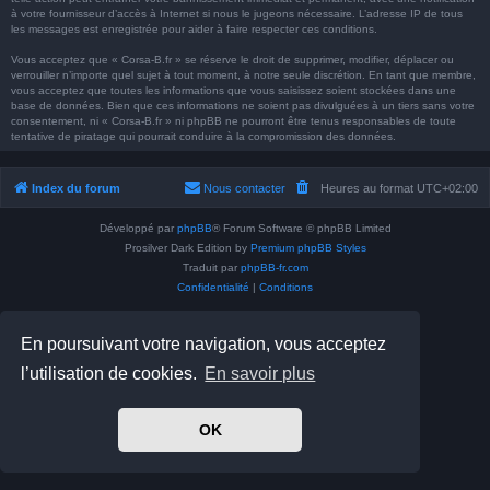
à votre fournisseur d’accès à Internet si nous le jugeons nécessaire. L’adresse IP de tous
les messages est enregistrée pour aider à faire respecter ces conditions.
Vous acceptez que « Corsa-B.fr » se réserve le droit de supprimer, modifier, déplacer ou
verrouiller n’importe quel sujet à tout moment, à notre seule discrétion. En tant que membre,
vous acceptez que toutes les informations que vous saisissez soient stockées dans une
base de données. Bien que ces informations ne soient pas divulguées à un tiers sans votre
consentement, ni « Corsa-B.fr » ni phpBB ne pourront être tenus responsables de toute
tentative de piratage qui pourrait conduire à la compromission des données.
Index du forum
Nous contacter
Heures au format
UTC+02:00
Développé par
phpBB
® Forum Software © phpBB Limited
Prosilver Dark Edition by
Premium phpBB Styles
Traduit par
phpBB-fr.com
Confidentialité
|
Conditions
En poursuivant votre navigation, vous acceptez
l’utilisation de cookies.
En savoir plus
OK