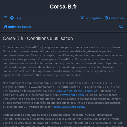
Corsa-B.fr
FAQ
S’enregistrer
Connexion
R
Index du forum
e
Corsa-B.fr - Conditions d’utilisation
c
h
En accédant à « Corsa-B.fr » (désigné ci-après par « nous », « notre », « nos », « Corsa-
B.fr », « https://www.corsa-b.fr/forum »), vous acceptez d’être légalement lié par les
e
conditions suivantes. Si vous n’acceptez pas d’être légalement lié par toutes ces conditions,
alors n’accédez pas et/ou n’utilisez pas « Corsa-B.fr ». Nous pouvons modifier ces
r
conditions à tout moment et ferons tout notre possible pour vous en informer. Cependant, il
est de votre responsabilité de vérifier ce document régulièrement, car votre utilisation
c
continue de « Corsa-B.fr » après toute modification constitue votre acceptation d’être
h
légalement lié par les conditions mises à jour et/ou modifiées.
e
Nos forums sont propulsés par phpBB (désigné ci-après par « ils », « eux », « leur »,
« logiciel phpBB », « www.phpbb.com », « phpBB Limited », « Équipes phpBB »), qui est
r
une solution de forum publiée sous la «
GNU General Public License v2
» (désignée ci-
après par « GPL ») et téléchargeable depuis
www.phpbb.com
. Le logiciel phpBB facilite
uniquement les discussions sur Internet ; phpBB Limited n’est pas responsable du contenu
ou des comportements autorisés ou interdits sur ce site. Pour de plus amples informations
au sujet de phpBB, veuillez consulter :
https://www.phpbb.com/
.
Vous acceptez de ne pas publier de contenu abusif, obscène, vulgaire, diffamatoire,
haineux, menaçant, à caractère sexuel ou tout autre contenu illicite, que ce soit en vertu
des lois de votre pays, du pays où « Corsa-B.fr » est hébergé ou du droit international. Une
telle action peut entraîner votre bannissement immédiat et permanent, avec une notification