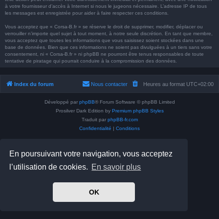
à votre fournisseur d’accès à Internet si nous le jugeons nécessaire. L’adresse IP de tous
les messages est enregistrée pour aider à faire respecter ces conditions.
Vous acceptez que « Corsa-B.fr » se réserve le droit de supprimer, modifier, déplacer ou
verrouiller n’importe quel sujet à tout moment, à notre seule discrétion. En tant que membre,
vous acceptez que toutes les informations que vous saisissez soient stockées dans une
base de données. Bien que ces informations ne soient pas divulguées à un tiers sans votre
consentement, ni « Corsa-B.fr » ni phpBB ne pourront être tenus responsables de toute
tentative de piratage qui pourrait conduire à la compromission des données.
Index du forum
Nous contacter
Heures au format
UTC+02:00
Développé par
phpBB
® Forum Software © phpBB Limited
Prosilver Dark Edition by
Premium phpBB Styles
Traduit par
phpBB-fr.com
Confidentialité
|
Conditions
En poursuivant votre navigation, vous acceptez
l’utilisation de cookies.
En savoir plus
OK