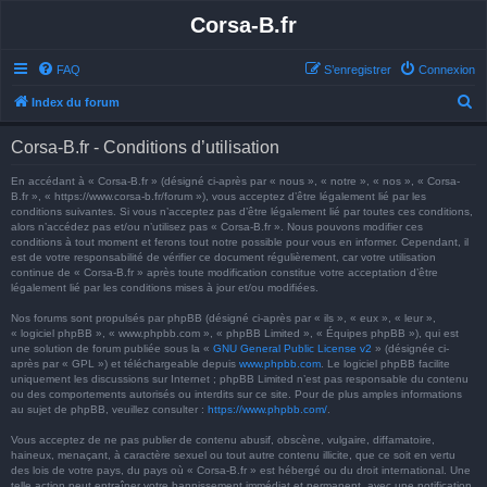
Corsa-B.fr
FAQ
S’enregistrer
Connexion
R
Index du forum
e
Corsa-B.fr - Conditions d’utilisation
c
h
En accédant à « Corsa-B.fr » (désigné ci-après par « nous », « notre », « nos », « Corsa-
B.fr », « https://www.corsa-b.fr/forum »), vous acceptez d’être légalement lié par les
e
conditions suivantes. Si vous n’acceptez pas d’être légalement lié par toutes ces conditions,
alors n’accédez pas et/ou n’utilisez pas « Corsa-B.fr ». Nous pouvons modifier ces
r
conditions à tout moment et ferons tout notre possible pour vous en informer. Cependant, il
est de votre responsabilité de vérifier ce document régulièrement, car votre utilisation
c
continue de « Corsa-B.fr » après toute modification constitue votre acceptation d’être
h
légalement lié par les conditions mises à jour et/ou modifiées.
e
Nos forums sont propulsés par phpBB (désigné ci-après par « ils », « eux », « leur »,
« logiciel phpBB », « www.phpbb.com », « phpBB Limited », « Équipes phpBB »), qui est
r
une solution de forum publiée sous la «
GNU General Public License v2
» (désignée ci-
après par « GPL ») et téléchargeable depuis
www.phpbb.com
. Le logiciel phpBB facilite
uniquement les discussions sur Internet ; phpBB Limited n’est pas responsable du contenu
ou des comportements autorisés ou interdits sur ce site. Pour de plus amples informations
au sujet de phpBB, veuillez consulter :
https://www.phpbb.com/
.
Vous acceptez de ne pas publier de contenu abusif, obscène, vulgaire, diffamatoire,
haineux, menaçant, à caractère sexuel ou tout autre contenu illicite, que ce soit en vertu
des lois de votre pays, du pays où « Corsa-B.fr » est hébergé ou du droit international. Une
telle action peut entraîner votre bannissement immédiat et permanent, avec une notification