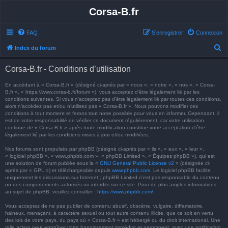
Corsa-B.fr
FAQ
S’enregistrer
Connexion
R
Index du forum
e
Corsa-B.fr - Conditions d’utilisation
c
h
En accédant à « Corsa-B.fr » (désigné ci-après par « nous », « notre », « nos », « Corsa-
B.fr », « https://www.corsa-b.fr/forum »), vous acceptez d’être légalement lié par les
e
conditions suivantes. Si vous n’acceptez pas d’être légalement lié par toutes ces conditions,
alors n’accédez pas et/ou n’utilisez pas « Corsa-B.fr ». Nous pouvons modifier ces
r
conditions à tout moment et ferons tout notre possible pour vous en informer. Cependant, il
est de votre responsabilité de vérifier ce document régulièrement, car votre utilisation
c
continue de « Corsa-B.fr » après toute modification constitue votre acceptation d’être
h
légalement lié par les conditions mises à jour et/ou modifiées.
e
Nos forums sont propulsés par phpBB (désigné ci-après par « ils », « eux », « leur »,
« logiciel phpBB », « www.phpbb.com », « phpBB Limited », « Équipes phpBB »), qui est
r
une solution de forum publiée sous la «
GNU General Public License v2
» (désignée ci-
après par « GPL ») et téléchargeable depuis
www.phpbb.com
. Le logiciel phpBB facilite
uniquement les discussions sur Internet ; phpBB Limited n’est pas responsable du contenu
ou des comportements autorisés ou interdits sur ce site. Pour de plus amples informations
au sujet de phpBB, veuillez consulter :
https://www.phpbb.com/
.
Vous acceptez de ne pas publier de contenu abusif, obscène, vulgaire, diffamatoire,
haineux, menaçant, à caractère sexuel ou tout autre contenu illicite, que ce soit en vertu
des lois de votre pays, du pays où « Corsa-B.fr » est hébergé ou du droit international. Une
telle action peut entraîner votre bannissement immédiat et permanent, avec une notification