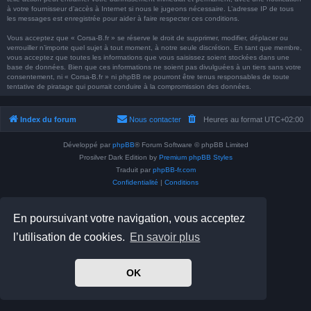
à votre fournisseur d’accès à Internet si nous le jugeons nécessaire. L’adresse IP de tous
les messages est enregistrée pour aider à faire respecter ces conditions.
Vous acceptez que « Corsa-B.fr » se réserve le droit de supprimer, modifier, déplacer ou
verrouiller n’importe quel sujet à tout moment, à notre seule discrétion. En tant que membre,
vous acceptez que toutes les informations que vous saisissez soient stockées dans une
base de données. Bien que ces informations ne soient pas divulguées à un tiers sans votre
consentement, ni « Corsa-B.fr » ni phpBB ne pourront être tenus responsables de toute
tentative de piratage qui pourrait conduire à la compromission des données.
Index du forum
Nous contacter
Heures au format
UTC+02:00
Développé par
phpBB
® Forum Software © phpBB Limited
Prosilver Dark Edition by
Premium phpBB Styles
Traduit par
phpBB-fr.com
Confidentialité
|
Conditions
En poursuivant votre navigation, vous acceptez
l’utilisation de cookies.
En savoir plus
OK