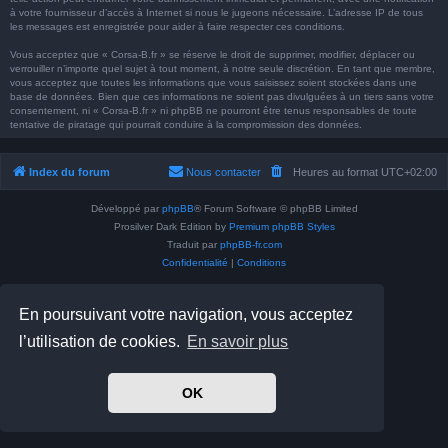
à votre fournisseur d’accès à Internet si nous le jugeons nécessaire. L’adresse IP de tous
les messages est enregistrée pour aider à faire respecter ces conditions.
Vous acceptez que « Corsa-B.fr » se réserve le droit de supprimer, modifier, déplacer ou
verrouiller n’importe quel sujet à tout moment, à notre seule discrétion. En tant que membre,
vous acceptez que toutes les informations que vous saisissez soient stockées dans une
base de données. Bien que ces informations ne soient pas divulguées à un tiers sans votre
consentement, ni « Corsa-B.fr » ni phpBB ne pourront être tenus responsables de toute
tentative de piratage qui pourrait conduire à la compromission des données.
Index du forum
Nous contacter
Heures au format
UTC+02:00
Développé par
phpBB
® Forum Software © phpBB Limited
Prosilver Dark Edition by
Premium phpBB Styles
Traduit par
phpBB-fr.com
Confidentialité
|
Conditions
En poursuivant votre navigation, vous acceptez
l’utilisation de cookies.
En savoir plus
OK