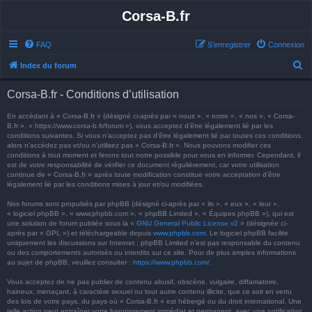
Corsa-B.fr
FAQ
S’enregistrer
Connexion
R
Index du forum
e
Corsa-B.fr - Conditions d’utilisation
c
h
En accédant à « Corsa-B.fr » (désigné ci-après par « nous », « notre », « nos », « Corsa-
B.fr », « https://www.corsa-b.fr/forum »), vous acceptez d’être légalement lié par les
e
conditions suivantes. Si vous n’acceptez pas d’être légalement lié par toutes ces conditions,
alors n’accédez pas et/ou n’utilisez pas « Corsa-B.fr ». Nous pouvons modifier ces
r
conditions à tout moment et ferons tout notre possible pour vous en informer. Cependant, il
est de votre responsabilité de vérifier ce document régulièrement, car votre utilisation
c
continue de « Corsa-B.fr » après toute modification constitue votre acceptation d’être
h
légalement lié par les conditions mises à jour et/ou modifiées.
e
Nos forums sont propulsés par phpBB (désigné ci-après par « ils », « eux », « leur »,
« logiciel phpBB », « www.phpbb.com », « phpBB Limited », « Équipes phpBB »), qui est
r
une solution de forum publiée sous la «
GNU General Public License v2
» (désignée ci-
après par « GPL ») et téléchargeable depuis
www.phpbb.com
. Le logiciel phpBB facilite
uniquement les discussions sur Internet ; phpBB Limited n’est pas responsable du contenu
ou des comportements autorisés ou interdits sur ce site. Pour de plus amples informations
au sujet de phpBB, veuillez consulter :
https://www.phpbb.com/
.
Vous acceptez de ne pas publier de contenu abusif, obscène, vulgaire, diffamatoire,
haineux, menaçant, à caractère sexuel ou tout autre contenu illicite, que ce soit en vertu
des lois de votre pays, du pays où « Corsa-B.fr » est hébergé ou du droit international. Une
telle action peut entraîner votre bannissement immédiat et permanent, avec une notification