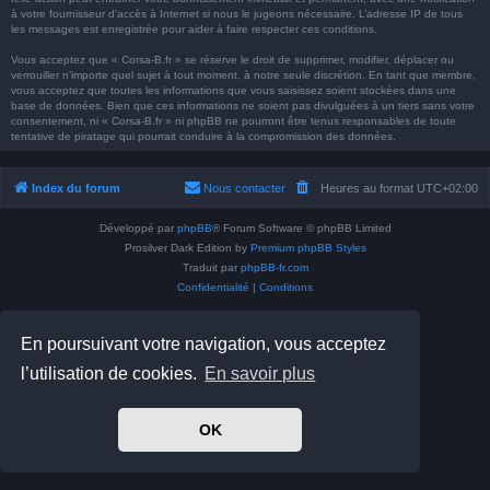
à votre fournisseur d’accès à Internet si nous le jugeons nécessaire. L’adresse IP de tous
les messages est enregistrée pour aider à faire respecter ces conditions.
Vous acceptez que « Corsa-B.fr » se réserve le droit de supprimer, modifier, déplacer ou
verrouiller n’importe quel sujet à tout moment, à notre seule discrétion. En tant que membre,
vous acceptez que toutes les informations que vous saisissez soient stockées dans une
base de données. Bien que ces informations ne soient pas divulguées à un tiers sans votre
consentement, ni « Corsa-B.fr » ni phpBB ne pourront être tenus responsables de toute
tentative de piratage qui pourrait conduire à la compromission des données.
Index du forum
Nous contacter
Heures au format
UTC+02:00
Développé par
phpBB
® Forum Software © phpBB Limited
Prosilver Dark Edition by
Premium phpBB Styles
Traduit par
phpBB-fr.com
Confidentialité
|
Conditions
En poursuivant votre navigation, vous acceptez
l’utilisation de cookies.
En savoir plus
OK