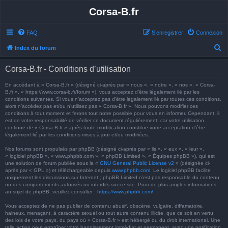
Corsa-B.fr
FAQ
S’enregistrer
Connexion
R
Index du forum
e
Corsa-B.fr - Conditions d’utilisation
c
h
En accédant à « Corsa-B.fr » (désigné ci-après par « nous », « notre », « nos », « Corsa-
B.fr », « https://www.corsa-b.fr/forum »), vous acceptez d’être légalement lié par les
e
conditions suivantes. Si vous n’acceptez pas d’être légalement lié par toutes ces conditions,
alors n’accédez pas et/ou n’utilisez pas « Corsa-B.fr ». Nous pouvons modifier ces
r
conditions à tout moment et ferons tout notre possible pour vous en informer. Cependant, il
est de votre responsabilité de vérifier ce document régulièrement, car votre utilisation
c
continue de « Corsa-B.fr » après toute modification constitue votre acceptation d’être
h
légalement lié par les conditions mises à jour et/ou modifiées.
e
Nos forums sont propulsés par phpBB (désigné ci-après par « ils », « eux », « leur »,
« logiciel phpBB », « www.phpbb.com », « phpBB Limited », « Équipes phpBB »), qui est
r
une solution de forum publiée sous la «
GNU General Public License v2
» (désignée ci-
après par « GPL ») et téléchargeable depuis
www.phpbb.com
. Le logiciel phpBB facilite
uniquement les discussions sur Internet ; phpBB Limited n’est pas responsable du contenu
ou des comportements autorisés ou interdits sur ce site. Pour de plus amples informations
au sujet de phpBB, veuillez consulter :
https://www.phpbb.com/
.
Vous acceptez de ne pas publier de contenu abusif, obscène, vulgaire, diffamatoire,
haineux, menaçant, à caractère sexuel ou tout autre contenu illicite, que ce soit en vertu
des lois de votre pays, du pays où « Corsa-B.fr » est hébergé ou du droit international. Une
telle action peut entraîner votre bannissement immédiat et permanent, avec une notification