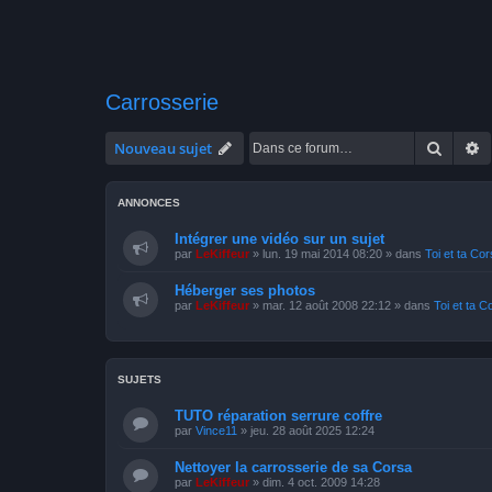
Carrosserie
Recher
R
Nouveau sujet
ANNONCES
Intégrer une vidéo sur un sujet
par
LeKiffeur
»
lun. 19 mai 2014 08:20
» dans
Toi et ta Co
Héberger ses photos
par
LeKiffeur
»
mar. 12 août 2008 22:12
» dans
Toi et ta C
SUJETS
TUTO réparation serrure coffre
par
Vince11
»
jeu. 28 août 2025 12:24
Nettoyer la carrosserie de sa Corsa
par
LeKiffeur
»
dim. 4 oct. 2009 14:28