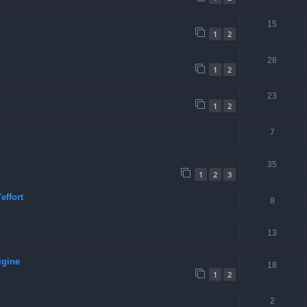
15
1
2
28
1
2
23
1
2
7
35
1
2
3
ffort
8
13
igine
18
1
2
2