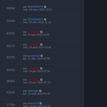
par
BASSMANTA
59504
mar. 14 mars 2023 13:51
par
BASSMANTA
74289
mer. 30 nov. 2022 21:13
par
LeKiffeur
81502
lun. 9 mars 2020 11:05
par
LeKiffeur
26173
mer. 24 août 2016 15:40
par
jacques13
92750
jeu. 31 déc. 2015 02:56
par
LeKiffeur
34313
mar. 24 juin 2014 07:34
par
LeKiffeur
38363
mer. 23 avr. 2014 07:12
par
athena66
51624
lun. 19 août 2013 00:43
par
pwings18
17789
sam. 14 juil. 2012 01:42