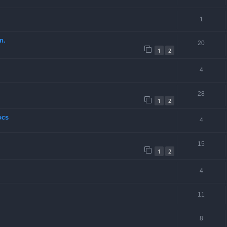
1
n.
20
1
2
4
28
1
2
ocs
4
15
1
2
4
11
8