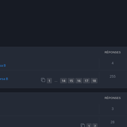
cher
echerche avancée
RÉPONSES
4
rsa B
255
orsa B
1
14
15
16
17
18
…
RÉPONSES
3
28
1
2