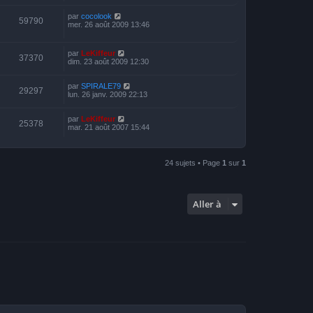
par
cocolook
59790
mer. 26 août 2009 13:46
par
LeKiffeur
37370
dim. 23 août 2009 12:30
par
SPIRALE79
29297
lun. 26 janv. 2009 22:13
par
LeKiffeur
25378
mar. 21 août 2007 15:44
24 sujets • Page
1
sur
1
Aller à