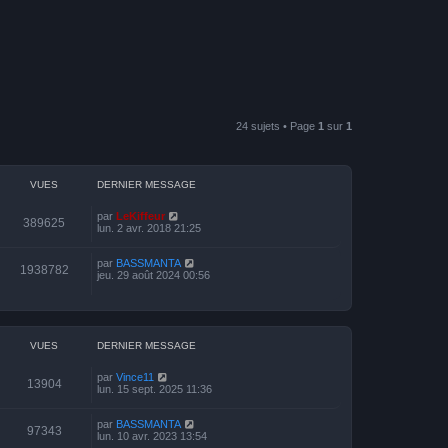
24 sujets • Page
1
sur
1
VUES
DERNIER MESSAGE
par
LeKiffeur
389625
lun. 2 avr. 2018 21:25
par
BASSMANTA
1938782
jeu. 29 août 2024 00:56
VUES
DERNIER MESSAGE
par
Vince11
13904
lun. 15 sept. 2025 11:36
par
BASSMANTA
97343
lun. 10 avr. 2023 13:54