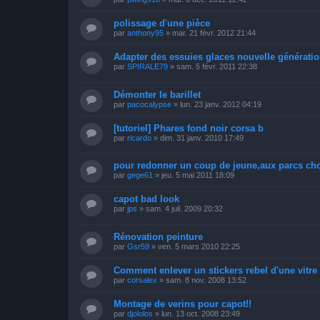
polissage d'une pièce
par
anthony95
»
mar. 21 févr. 2012 21:44
Adapter des essuies glaces nouvelle génératio
par
SPIRALE79
»
sam. 5 févr. 2011 22:38
Démonter le barillet
par
pacocalypse
»
lun. 23 janv. 2012 04:19
[tutoriel] Phares fond noir corsa b
par
ricardo
»
dim. 31 janv. 2010 17:49
pour redonner un coup de jeune,aux parcs ch
par
gege61
»
jeu. 5 mai 2011 18:09
capot bad look
par
jps
»
sam. 4 juil. 2009 20:32
Rénovation peinture
par
Gsr59
»
ven. 5 mars 2010 22:25
Comment enlever un stickers rebel d'une vitre
par
corsalex
»
sam. 8 nov. 2008 13:52
Montage de verins pour capot!!
par
djololos
»
lun. 13 oct. 2008 23:49