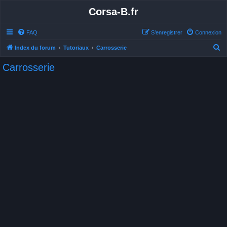
Corsa-B.fr
FAQ
S’enregistrer
Connexion
R
Index du forum
Tutoriaux
Carrosserie
e
Carrosserie
c
h
e
r
c
h
e
r