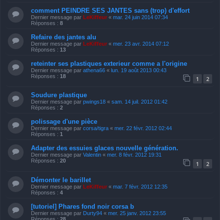
comment PEINDRE SES JANTES sans (trop) d'effort
Dernier message par
LeKiffeur
«
mar. 24 juin 2014 07:34
Réponses :
8
Refaire des jantes alu
Dernier message par
LeKiffeur
«
mer. 23 avr. 2014 07:12
Réponses :
13
reteinter ses plastiques exterieur comme a l'origine
Dernier message par
athena66
«
lun. 19 août 2013 00:43
Réponses :
18
1
2
Soudure plastique
Dernier message par
pwings18
«
sam. 14 juil. 2012 01:42
Réponses :
2
polissage d'une pièce
Dernier message par
corsa/tigra
«
mer. 22 févr. 2012 02:44
Réponses :
1
Adapter des essuies glaces nouvelle génération.
Dernier message par
Valentin
«
mer. 8 févr. 2012 19:31
Réponses :
20
1
2
Démonter le barillet
Dernier message par
LeKiffeur
«
mar. 7 févr. 2012 12:35
Réponses :
4
[tutoriel] Phares fond noir corsa b
Dernier message par
Durty94
«
mer. 25 janv. 2012 23:55
Réponses :
28