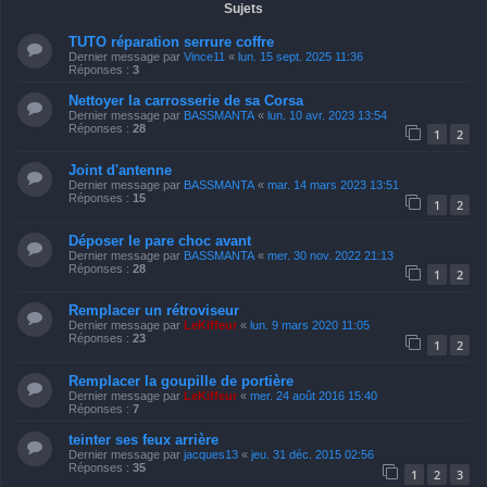
Sujets
TUTO réparation serrure coffre
Dernier message par
Vince11
«
lun. 15 sept. 2025 11:36
Réponses :
3
Nettoyer la carrosserie de sa Corsa
Dernier message par
BASSMANTA
«
lun. 10 avr. 2023 13:54
Réponses :
28
1
2
Joint d'antenne
Dernier message par
BASSMANTA
«
mar. 14 mars 2023 13:51
Réponses :
15
1
2
Déposer le pare choc avant
Dernier message par
BASSMANTA
«
mer. 30 nov. 2022 21:13
Réponses :
28
1
2
Remplacer un rétroviseur
Dernier message par
LeKiffeur
«
lun. 9 mars 2020 11:05
Réponses :
23
1
2
Remplacer la goupille de portière
Dernier message par
LeKiffeur
«
mer. 24 août 2016 15:40
Réponses :
7
teinter ses feux arrière
Dernier message par
jacques13
«
jeu. 31 déc. 2015 02:56
Réponses :
35
1
2
3