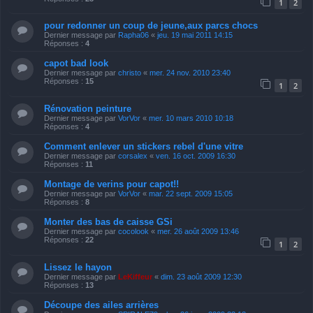
1
2
pour redonner un coup de jeune,aux parcs chocs
Dernier message par
Rapha06
«
jeu. 19 mai 2011 14:15
Réponses :
4
capot bad look
Dernier message par
christo
«
mer. 24 nov. 2010 23:40
Réponses :
15
1
2
Rénovation peinture
Dernier message par
VorVor
«
mer. 10 mars 2010 10:18
Réponses :
4
Comment enlever un stickers rebel d'une vitre
Dernier message par
corsalex
«
ven. 16 oct. 2009 16:30
Réponses :
11
Montage de verins pour capot!!
Dernier message par
VorVor
«
mar. 22 sept. 2009 15:05
Réponses :
8
Monter des bas de caisse GSi
Dernier message par
cocolook
«
mer. 26 août 2009 13:46
Réponses :
22
1
2
Lissez le hayon
Dernier message par
LeKiffeur
«
dim. 23 août 2009 12:30
Réponses :
13
Découpe des ailes arrières