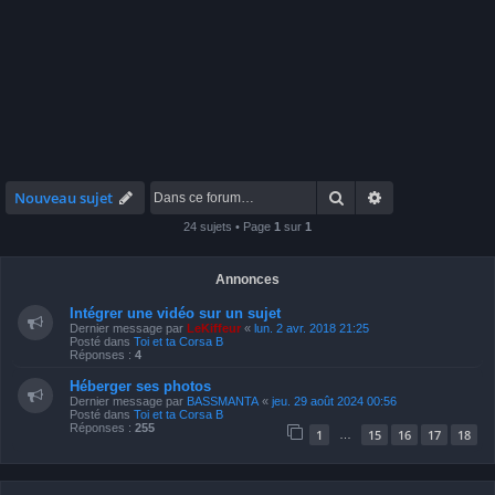
Rechercher
Recherche avan
Nouveau sujet
24 sujets • Page
1
sur
1
Annonces
Intégrer une vidéo sur un sujet
Dernier message par
LeKiffeur
«
lun. 2 avr. 2018 21:25
Posté dans
Toi et ta Corsa B
Réponses :
4
Héberger ses photos
Dernier message par
BASSMANTA
«
jeu. 29 août 2024 00:56
Posté dans
Toi et ta Corsa B
Réponses :
255
1
15
16
17
18
…