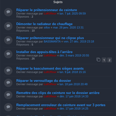
Sujets
Réparer le prétensionneur de ceinture
Dernier message par
LeKiffeur
«
lun. 7 juil. 2025 09:59
Réponses :
2
Démonter le radiateur de chauffage
Dernier message par
stfox
«
mar. 28 janv. 2020 13:31
Réponses :
10
Réparer prétensionneur qui ne clipse plus
Dernier message par
BASSMANTA
«
ven. 27 déc. 2019 23:18
Réponses :
5
Installer des appuis-têtes à l'arrière
Dernier message par
LeKiffeur
«
dim. 3 mars 2019 20:55
Réponses :
26
1
2
Réparer le basculement des sièges avants
Dernier message par
LeKiffeur
«
lun. 9 juil. 2018 15:16
Réparer le verrouillage du dossier
Dernier message par
LeKiffeur
«
lun. 18 juin 2018 20:48
Remettre des clips de ceinture sur le dossier arrière
Dernier message par
LeKiffeur
«
dim. 17 juin 2018 14:33
Remplacement enrouleur de ceinture avant sur 3 portes
Dernier message par
LeKiffeur
«
dim. 17 juin 2018 14:25