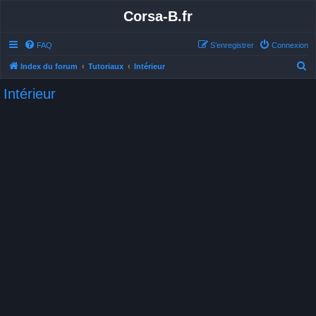
Corsa-B.fr
FAQ
S’enregistrer
Connexion
R
Index du forum
Tutoriaux
Intérieur
e
Intérieur
c
h
e
r
c
h
e
r