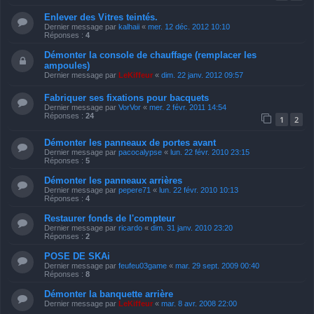
Enlever des Vitres teintés.
Dernier message par
kalhaii
«
mer. 12 déc. 2012 10:10
Réponses :
4
Démonter la console de chauffage (remplacer les
ampoules)
Dernier message par
LeKiffeur
«
dim. 22 janv. 2012 09:57
Fabriquer ses fixations pour bacquets
Dernier message par
VorVor
«
mer. 2 févr. 2011 14:54
Réponses :
24
1
2
Démonter les panneaux de portes avant
Dernier message par
pacocalypse
«
lun. 22 févr. 2010 23:15
Réponses :
5
Démonter les panneaux arrières
Dernier message par
pepere71
«
lun. 22 févr. 2010 10:13
Réponses :
4
Restaurer fonds de l'compteur
Dernier message par
ricardo
«
dim. 31 janv. 2010 23:20
Réponses :
2
POSE DE SKAi
Dernier message par
feufeu03game
«
mar. 29 sept. 2009 00:40
Réponses :
8
Démonter la banquette arrière
Dernier message par
LeKiffeur
«
mar. 8 avr. 2008 22:00