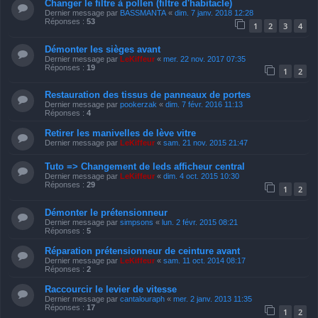
Changer le filtre à pollen (filtre d'habitacle)
Dernier message par
BASSMANTA
«
dim. 7 janv. 2018 12:28
Réponses :
53
1
2
3
4
Démonter les sièges avant
Dernier message par
LeKiffeur
«
mer. 22 nov. 2017 07:35
Réponses :
19
1
2
Restauration des tissus de panneaux de portes
Dernier message par
pookerzak
«
dim. 7 févr. 2016 11:13
Réponses :
4
Retirer les manivelles de lève vitre
Dernier message par
LeKiffeur
«
sam. 21 nov. 2015 21:47
Tuto => Changement de leds afficheur central
Dernier message par
LeKiffeur
«
dim. 4 oct. 2015 10:30
Réponses :
29
1
2
Démonter le prétensionneur
Dernier message par
simpsons
«
lun. 2 févr. 2015 08:21
Réponses :
5
Réparation prétensionneur de ceinture avant
Dernier message par
LeKiffeur
«
sam. 11 oct. 2014 08:17
Réponses :
2
Raccourcir le levier de vitesse
Dernier message par
cantalouraph
«
mer. 2 janv. 2013 11:35
Réponses :
17
1
2