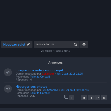
Rechercher
Recherche avan
Nouveau sujet
25 sujets • Page
1
sur
1
Annonces
Intégrer une vidéo sur un sujet
Dernier message par
LeKiffeur
«
lun. 2 avr. 2018 21:25
Posté dans
Toi et ta Corsa B
Réponses :
4
Héberger ses photos
Dernier message par
BASSMANTA
«
jeu. 29 août 2024 00:56
Posté dans
Toi et ta Corsa B
Réponses :
255
1
15
16
17
18
…